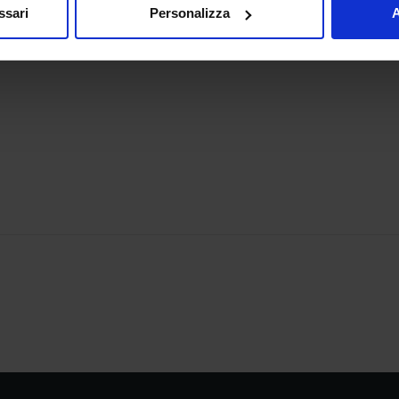
ssari
Personalizza
A
dico/video/brodi-quali-sono-i-piu-salutari-e-come-prepararli/