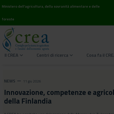
Ministero dell'agricoltura, della sovranità alimentare e delle
foreste
Il CREA
Centri di ricerca
Cosa fa il CR
keyboard_arrow_down
keyboard_arrow_down
NEWS
remove
11 giu 2026
Innovazione, competenze e agricolt
della Finlandia