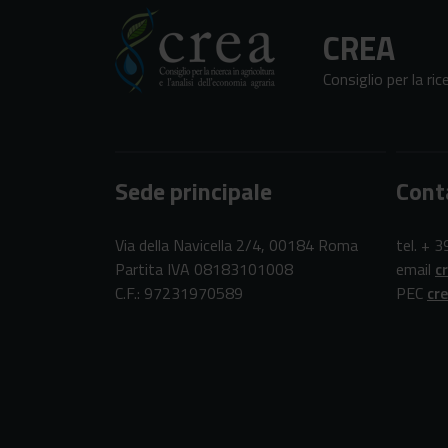
CREA
Consiglio per la ric
Sede principale
Cont
Via della Navicella 2/4, 00184 Roma
tel. + 
Partita IVA 08183101008
email
c
C.F.: 97231970589
PEC
cr