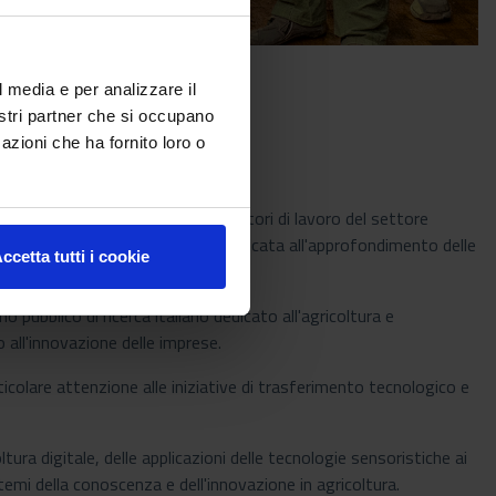
l media e per analizzare il
nostri partner che si occupano
azioni che ha fornito loro o
 finlandese che rappresenta i datori di lavoro del settore
 – Agricoltori Italiani, è stata dedicata all'approfondimento delle
ccetta tutti i cookie
settore agricolo.
mo pubblico di ricerca italiano dedicato all'agricoltura e
 all'innovazione delle imprese.
icolare attenzione alle iniziative di trasferimento tecnologico e
ura digitale, delle applicazioni delle tecnologie sensoristiche ai
istemi della conoscenza e dell'innovazione in agricoltura.