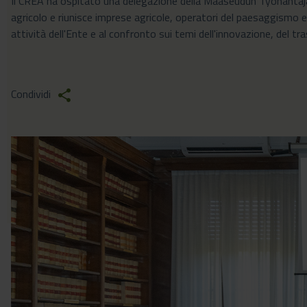
Il CREA ha ospitato una delegazione della Maaseudun Työnantajali
agricolo e riunisce imprese agricole, operatori del paesaggismo e 
attività dell'Ente e al confronto sui temi dell'innovazione, del 
Condividi
share