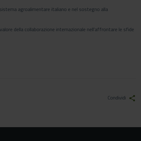
cosistema agroalimentare italiano e nel sostegno alla
lore della collaborazione internazionale nell'affrontare le sfide
Condividi
share