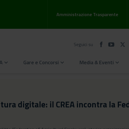
Amministrazione Trasparente
Seguici su
EA
Gare e Concorsi
Media & Eventi
keyboard_arrow_down
keyboard_arrow_down
keyboard_arrow_down
ura digitale: il CREA incontra la Fe