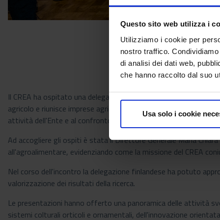
Questo sito web utilizza i c
Utilizziamo i cookie per perso
nostro traffico. Condividiamo 
di analisi dei dati web, pubbl
che hanno raccolto dal suo uti
Il CREA ha ospitato una delegazione della Maaseudun Työnantajali
agricolo e riunisce imprese agricole, operatori del paesaggismo e 
Usa solo i cookie nece
attività dell'Ente e al confronto sui temi dell'innovazione, del 
Ad accogliere gli ospiti è stata il Direttore Generale Maria Chiara Z
all'agroalimentare, evidenziando come la missione del CREA coniu
Nel corso dell'incontro la delegazione finlandese ha potuto appro
valorizzazione dei risultati della ricerca.
Le presentazioni hanno offerto una panoramica delle attività svolt
sistemi colturali orticoli e ornamentali, dell'innovazione orientata