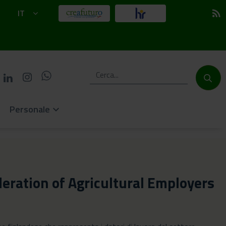
IT
rss_feed
Personale
keyboard_arrow_down
deration of Agricultural Employers