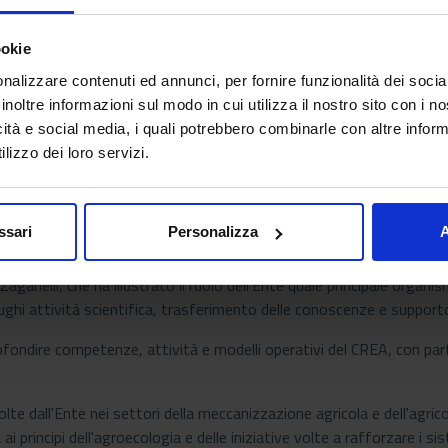
ookie
nalizzare contenuti ed annunci, per fornire funzionalità dei socia
inoltre informazioni sul modo in cui utilizza il nostro sito con i 
icità e social media, i quali potrebbero combinarle con altre inform
lizzo dei loro servizi.
itto (Federation of Agricultural Employers), storica organizzazione
della progettazione ambientale. La visita, in collaborazione con CIA
ssari
Personalizza
A
trasferimento delle conoscenze e dello sviluppo delle competenze nel 
aganelli, che ha illustrato il ruolo dell'Ente quale principale organis
ghi attività scientifica, trasferimento delle conoscenze e supporto
fondire competenze, attività e modelli operativi del CREA, con part
e dall'Ente nei settori della meccanizzazione agricola e dell'agricolt
 ai principi dell'agroecologia e delle iniziative volte a rafforzare i s