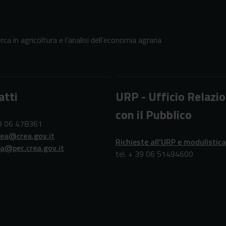
erca in agricoltura e l’analisi dell’economia agraria
atti
URP - Ufficio Relazio
con il Pubblico
39 06 478361
rea@crea.gov.it
Richieste all'URP e modulistica
ea@pec.crea.gov.it
tel. + 39 06 51494600