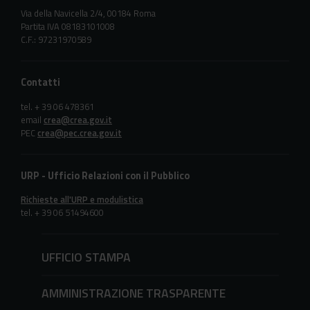
Via della Navicella 2/4, 00184 Roma
Partita IVA 08183101008
C.F.: 97231970589
Contatti
tel. + 39 06 478361
email
crea@crea.gov.it
PEC
crea@pec.crea.gov.it
URP - Ufficio Relazioni con il Pubblico
Richieste all'URP e modulistica
tel. + 39 06 51494600
UFFICIO STAMPA
AMMINISTRAZIONE TRASPARENTE