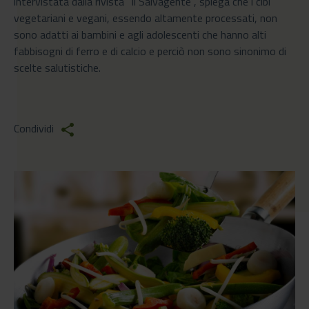
intervistata dalla rivista "Il Salvagente", spiega che i cibi
vegetariani e vegani, essendo altamente processati, non
sono adatti ai bambini e agli adolescenti che hanno alti
fabbisogni di ferro e di calcio e perciò non sono sinonimo di
scelte salutistiche.
Condividi
share