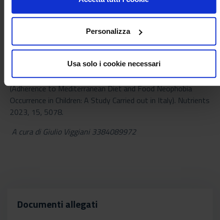
scelte alimentari . In futuro, - conclude Laura Rossi - si
punterà ad aumentare la numerosità del campione per
avere una maggiore rappresentatività delle variabili
Personalizza
studiate rispetto alla popolazione generale”
.
L’articolo è disponibile a questo link:
https://www.mdpi.com/2072-
Usa solo i cookie necessari
6643/15/24/5078
(Adherence to Mediterranean Diet and Food Neophobia
Occurrence in Children: A Study Carried out in Italy). Nutrients
2023, 15, 5078.
A cura di Giulio Viggiani 3384089972
Documenti allegati