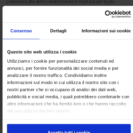
L'aderenza alla dieta mediterranea è risultata per lo più
bassa (29,5%) o media (54,8%) e ha raggiunto livelli inferiori
tra i bambini più neofobici (51,9%; valore p <0,05). I risultati
attuali confermano l’ipotesi dello studio secondo cui la
neofobia alimentare è un fattore trainante dell’abbandono
Consenso
Dettagli
Informazioni sui cookie
della dieta mediterranea mentre la presenza di eventuali
fratelli mostra effetti positivi sull’alimentazione.
Questo sito web utilizza i cookie
Utilizziamo i cookie per personalizzare contenuti ed
“
Questo studio
- dichiara
Laura Rossi, ricercatrice CREA e
annunci, per fornire funzionalità dei social media e per
coordinatrice dell’indagine
-
conferma che molti bambini
analizzare il nostro traffico. Condividiamo inoltre
in Italia sono neofobici. La neofobia nei bambini comporta
informazioni sul modo in cui utilizza il nostro sito con i
una alimentazione più disordinata e meno in linea con i
nostri partner che si occupano di analisi dei dati web,
dettami della dieta mediterranea con il rischio di una
pubblicità e social media, i quali potrebbero combinarle con
maggiore propensione a sovrappeso e obesità. Purtroppo,
altre informazioni che ha fornito loro o che hanno raccolto
queste abitudini alimentari tendono a mantenersi tali anche
dal suo utilizzo dei loro servizi.
in età adulta per cui è bene attuare da subito strategie di
correzione con il buon esempio in famiglia e incoraggiando il
bambino neofobico ad ampliare gradualmente le proprie
Accetta tutti i cookie