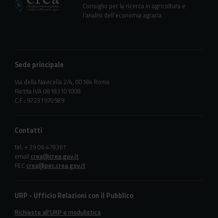
Consiglio per la ricerca in agricoltura e
l’analisi dell’economia agraria
Sede principale
Via della Navicella 2/4, 00184 Roma
Partita IVA 08183101008
C.F.: 97231970589
Contatti
tel. + 39 06 478361
email
crea@crea.gov.it
PEC
crea@pec.crea.gov.it
URP - Ufficio Relazioni con il Pubblico
Richieste all'URP e modulistica