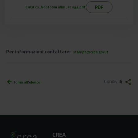
PDF
CREA cs_Neofobia alim_st agg.pdf
Per informazioni contattare:
stampa@crea.gov.it
Condividi
share
arrow_back
Torna all'elenco
CREA