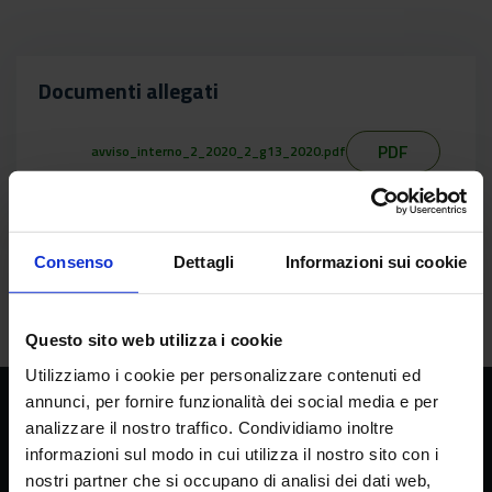
Documenti allegati
PDF
avviso_interno_2_2020_2_g13_2020.pdf
Consenso
Dettagli
Informazioni sui cookie
arrow_back
Torna all'elenco
Questo sito web utilizza i cookie
Utilizziamo i cookie per personalizzare contenuti ed
annunci, per fornire funzionalità dei social media e per
analizzare il nostro traffico. Condividiamo inoltre
CREA
informazioni sul modo in cui utilizza il nostro sito con i
Consiglio per la ricerca in agricoltura e
nostri partner che si occupano di analisi dei dati web,
l’analisi dell’economia agraria