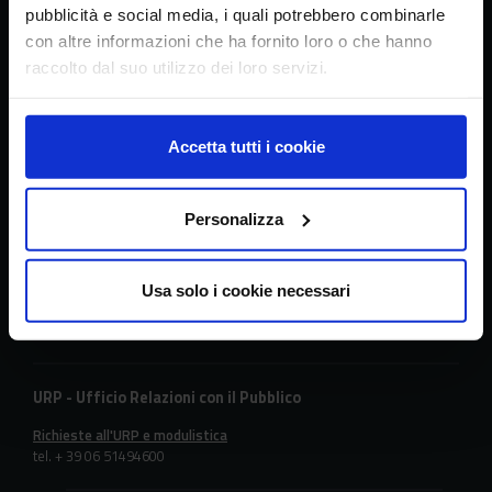
pubblicità e social media, i quali potrebbero combinarle
con altre informazioni che ha fornito loro o che hanno
raccolto dal suo utilizzo dei loro servizi.
Sede principale
Via della Navicella 2/4, 00184 Roma
Accetta tutti i cookie
Partita IVA 08183101008
C.F.: 97231970589
Personalizza
Contatti
tel. + 39 06 478361
Usa solo i cookie necessari
email
crea@crea.gov.it
PEC
crea@pec.crea.gov.it
URP - Ufficio Relazioni con il Pubblico
Richieste all'URP e modulistica
tel. + 39 06 51494600