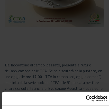
Dal laboratorio al campo: passato, presente e futuro
dell’applicazione delle TEA. Se ne discuterà nella puntata, on
line oggi alle ore
17:00
, "TEA in campo: ieri, oggi e domani",
la quinta della serie podcast “TEA alle 5” pensata per fare
chiarezza sulle Tecniche di Evoluzione Assistita - cosa sono,
a cosa servono, cosa si sta facendo e perché non dobbiamo
averne paura - e spiegare perché possono fare la differenza
per l’agricoltura italiana.