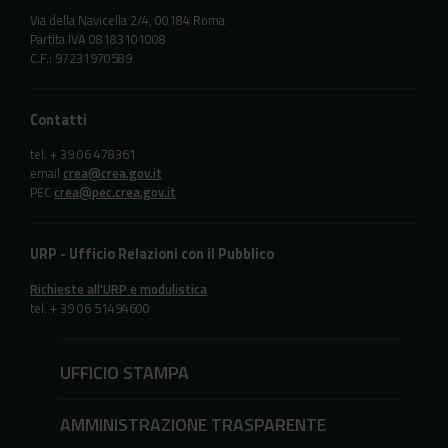
Via della Navicella 2/4, 00184 Roma
Partita IVA 08183101008
C.F.: 97231970589
Contatti
tel. + 39 06 478361
email
crea@crea.gov.it
PEC
crea@pec.crea.gov.it
URP - Ufficio Relazioni con il Pubblico
Richieste all'URP e modulistica
tel. + 39 06 51494600
UFFICIO STAMPA
AMMINISTRAZIONE TRASPARENTE