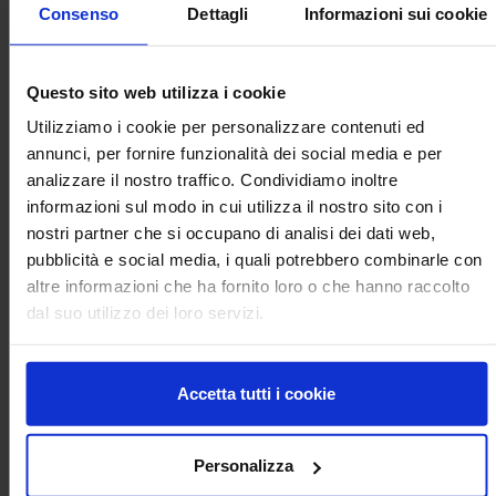
Consenso
Dettagli
Informazioni sui cookie
Ospiti: Mario Pezzotti (Università di Verona), Alessandro
Nicolia (CREA) e Cristiano Fini (presidente CIA).
Questo sito web utilizza i cookie
La serie è stata ideata e organizzata dal CREA, in
collaborazione con la Presidenza Comagri Senato e con
Utilizziamo i cookie per personalizzare contenuti ed
RENISA (Rete Nazionale Istituti Agrari), grazie alla quale le
annunci, per fornire funzionalità dei social media e per
puntate del podcast potranno essere utilizzate come
analizzare il nostro traffico. Condividiamo inoltre
supporto didattico dagli insegnanti della Rete.
informazioni sul modo in cui utilizza il nostro sito con i
nostri partner che si occupano di analisi dei dati web,
pubblicità e social media, i quali potrebbero combinarle con
altre informazioni che ha fornito loro o che hanno raccolto
Guarda il video
dal suo utilizzo dei loro servizi.
TEA alle 5. "TEA in campo: ieri, oggi e domani"
Accetta tutti i cookie
stampa@crea.gov.it
Per informazioni contattare:
Personalizza