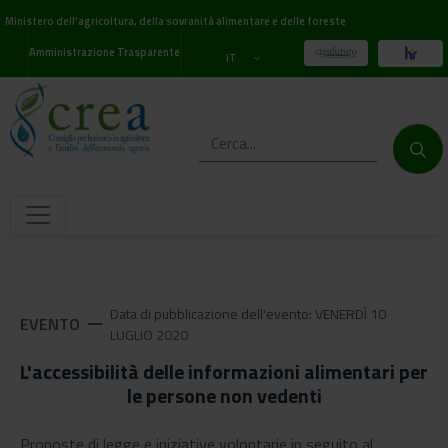
Ministero dell'agricoltura, della sovranità alimentare e delle foreste
Amministrazione Trasparente
IT
Data di pubblicazione dell'evento: VENERDÌ 10
EVENTO
remove
LUGLIO 2020
L'accessibilità delle informazioni alimentari per
le persone non vedenti
Proposte di legge e iniziative volontarie in seguito al