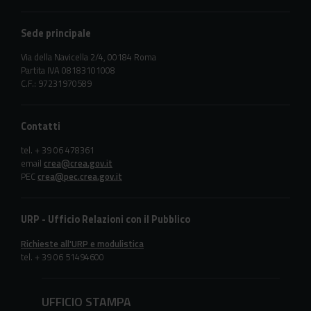
Sede principale
Via della Navicella 2/4, 00184 Roma
Partita IVA 08183101008
C.F.: 97231970589
Contatti
tel. + 39 06 478361
email
crea@crea.gov.it
PEC
crea@pec.crea.gov.it
URP - Ufficio Relazioni con il Pubblico
Richieste all'URP e modulistica
tel. + 39 06 51494600
UFFICIO STAMPA