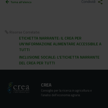
Condividi
share
arrow_back
Torna all'elenco
Risorse Correlate:
ETICHETTA NARRANTE: IL CREA PER
UN’INFORMAZIONE ALIMENTARE ACCESSIBILE A
TUTTI
INCLUSIONE SOCIALE: L'ETICHETTA NARRANTE
DEL CREA PER TUTTI
CREA
Consiglio per la ricerca in agricoltura e
l’analisi dell’economia agraria