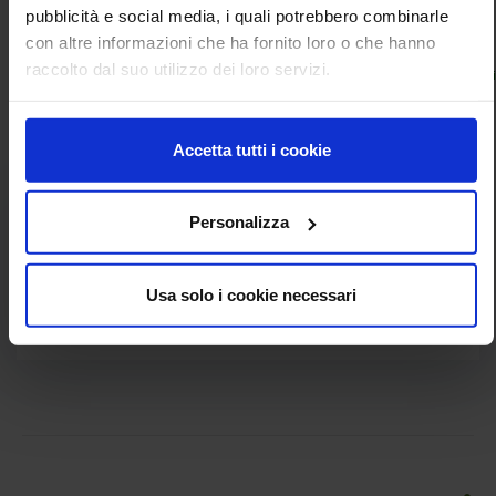
pubblicità e social media, i quali potrebbero combinarle
con altre informazioni che ha fornito loro o che hanno
raccolto dal suo utilizzo dei loro servizi.
Per
;
segreteria.fosan@gmail.com
gabriella.lofeudo@crea.gov.
informazioni
contattare:
Accetta tutti i cookie
Personalizza
Documenti allegati
VOLANTINO WEBINAR CON
PDF
Usa solo i cookie necessari
PATROCINI CORRETTI.pdf