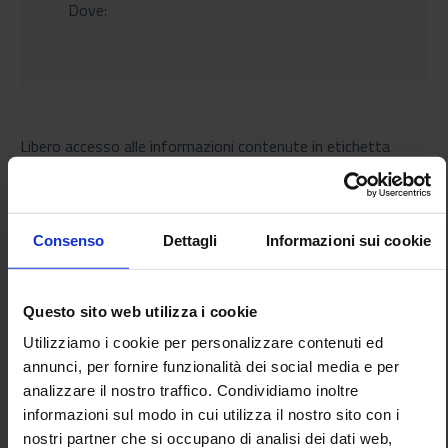
Dove:
Libero accesso alle informazioni contenute in etichetta
anche a chi è affetto da disabilità visiva. Questo è il tema
del webinar dal titolo
L'accessibilità delle informazioni
alimentari per le persone non vedenti
, organizzato dal
CREA, FOSAN e UICC con il patrocinio della Rappresentanza
Consenso
Dettagli
Informazioni sui cookie
in Italia della Commissione europea e del Mipaaf.
L'intento è quello di sensibilizzare l'opinione pubblica
Questo sito web utilizza i cookie
sull'importanza di una informazione accessibile a tutti per
Utilizziamo i cookie per personalizzare contenuti ed
compiere acquisti alimentari consapevoli.
annunci, per fornire funzionalità dei social media e per
analizzare il nostro traffico. Condividiamo inoltre
Il seminario si svolgerà sulla piattaforma Zoom:
informazioni sul modo in cui utilizza il nostro sito con i
https://us02web.zoom.us/j/88144038864
nostri partner che si occupano di analisi dei dati web,