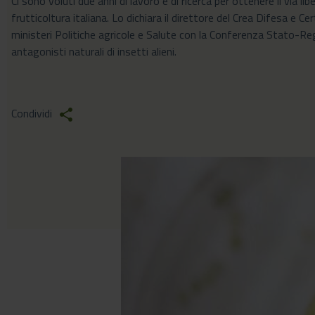
Ci sono voluti due anni di lavoro e di ricerca per ottenere il via l
frutticoltura italiana. Lo dichiara il direttore del Crea Difesa e C
ministeri Politiche agricole e Salute con la Conferenza Stato-Reg
antagonisti naturali di insetti alieni.
Condividi
share