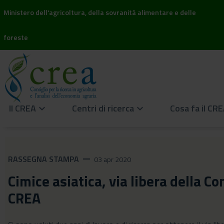
Ministero dell'agricoltura, della sovranità alimentare e delle
foreste
Il CREA
Centri di ricerca
Cosa fa il CR
keyboard_arrow_down
keyboard_arrow_down
RASSEGNA STAMPA
remove
03 apr 2020
Cimice asiatica, via libera della 
CREA