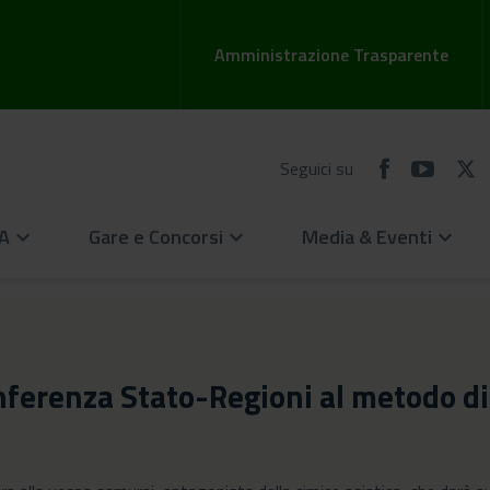
Amministrazione Trasparente
Seguici su
EA
Gare e Concorsi
Media & Eventi
keyboard_arrow_down
keyboard_arrow_down
keyboard_arrow_down
Conferenza Stato-Regioni al metodo di