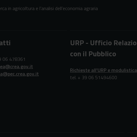
erca in agricoltura e l’analisi dell’economia agraria
atti
URP - Ufficio Relazio
con il Pubblico
39 06 478361
rea@crea.gov.it
Richieste all'URP e modulistica
ea@pec.crea.gov.it
tel. + 39 06 51494600