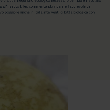
vio a quel riequilibrio ecologico necessario per ridare fiato alla
ta all'insetto killer, commentando il parere favorevole dei
possibile anche in Italia interventi di lotta biologica con