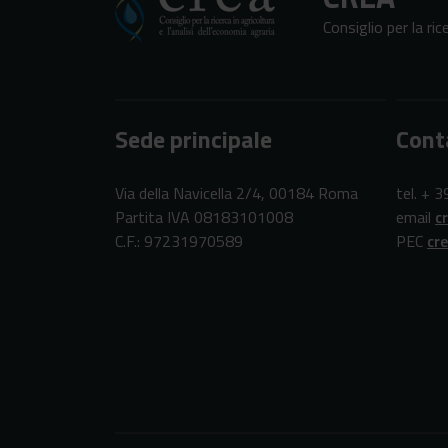
Consiglio per la ric
Sede principale
Cont
Via della Navicella 2/4, 00184 Roma
tel. + 
Partita IVA 08183101008
email
c
C.F.: 97231970589
PEC
cr