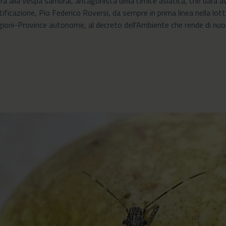
ibera alla vespa samurai, antagonista della cimice asiatica, che darà av
ertificazione, Pio Federico Roversi, da sempre in prima linea nella lot
ioni-Province autonome, al decreto dell'Ambiente che rende di nuovo 