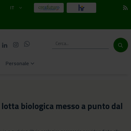
IT
rss_feed
Personale
keyboard_arrow_down
 lotta biologica messo a punto dal