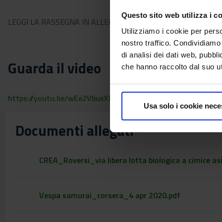
Questo sito web utilizza i c
LEGGI LA RASSEGNA IN ALLEGATO
Utilizziamo i cookie per perso
nostro traffico. Condividiamo 
di analisi dei dati web, pubbl
Guarda il video
che hanno raccolto dal suo uti
https://youtu.be/wEe2VbuxXJU
Usa solo i cookie nece
Documenti allegati
CREA_Roversi_via libera lotta biologica a cimice as
Vespa samurai_corsera_4 apr 2020.pdf