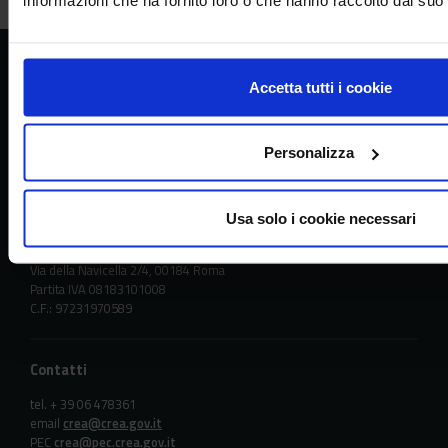
CREA
Accetta tutti i cookie
Consiglio per la ricerca in agricoltura e
l’analisi dell’economia agraria
Personalizza
Usa solo i cookie necessari
Sede principale
Via della Navicella 2/4, 00184 Roma
Partita IVA 08183101008
C.F.: 97231970589
Contatti
tel. + 39 06 478361
email
crea@crea.gov.it
PEC
crea@pec.crea.gov.it