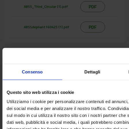
PDF
ABSS_Third_Circular (1).pdf
PDF
ABSSdepliant160425 (1).pdf
Per
;
abs_school@scienzadelsuolo.org
lorenzo.davino@crea.gov.i
Consenso
Dettagli
informazioni
contattare:
Questo sito web utilizza i cookie
Utilizziamo i cookie per personalizzare contenuti ed annunci, 
Condividi
share
arrow_back
Torna all'elenco
dei social media e per analizzare il nostro traffico. Condividi
sul modo in cui utilizza il nostro sito con i nostri partner che 
dati web, pubblicità e social media, i quali potrebbero combin
informazioni che ha fornito loro o che hanno raccolto dal suo u