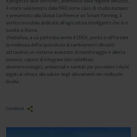
Il progetto Blue Sentynet, promosso dalla regione Abruzzo,
è stato selezionato dalla FAO come caso di studio europeo
e presentato alla Global Conference on Smart Farming, il
vertice mondiale dedicato all’agricoltura intelligente che si è
svolto a Roma.
L’iniziativa, a cui partecipa anche il CREA, punta a rafforzare
la resilienza dell’acquacoltura ai cambiamenti climatici
attraverso un sistema avanzato di monitoraggio e allerta
precoce, capace di integrare dati satellitari,
idrometeorologici, ambientali e sanitari per prevedere i rischi
legati al clima e alla salute degli allevamenti dei molluschi
bivalvi.
Condividi
share