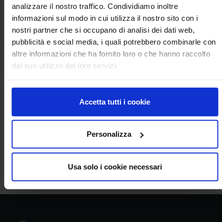
analizzare il nostro traffico. Condividiamo inoltre
informazioni sul modo in cui utilizza il nostro sito con i
PDF
Blue Sentynet_rassegna.pdf
nostri partner che si occupano di analisi dei dati web,
pubblicità e social media, i quali potrebbero combinarle con
altre informazioni che ha fornito loro o che hanno raccolto
dal suo utilizzo dei loro servizi.
Per informazioni contattare:
stampa@crea.gov.it
Accetta tutti i cookie
Personalizza
Condividi
share
arrow_back
Torna all'elenco
Usa solo i cookie necessari