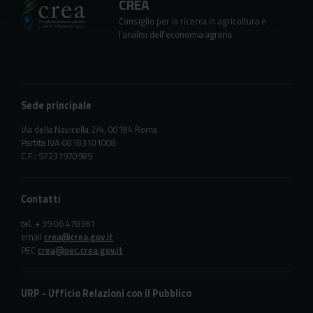
CREA
Consiglio per la ricerca in agricoltura e
l’analisi dell’economia agraria
Sede principale
Via della Navicella 2/4, 00184 Roma
Partita IVA 08183101008
C.F.: 97231970589
Contatti
tel. + 39 06 478361
email
crea@crea.gov.it
PEC
crea@pec.crea.gov.it
URP - Ufficio Relazioni con il Pubblico