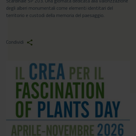
Scardinale SP 203. Una giornata dedicata alla valorizzazione
degli alberi monumentali come elementi identitari del
territorio e custodi della memoria del paesaggio.
Condividi
share