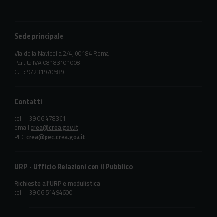
Sede principale
Via della Navicella 2/4, 00184 Roma
Partita IVA 08183101008
C.F.: 97231970589
Contatti
tel. + 39 06 478361
email
crea@crea.gov.it
PEC
crea@pec.crea.gov.it
URP - Ufficio Relazioni con il Pubblico
Richieste all'URP e modulistica
tel. + 39 06 51494600