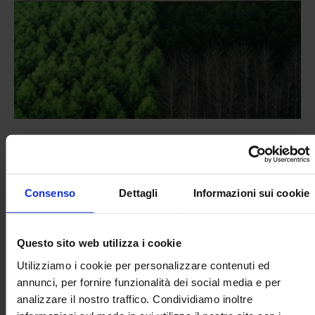
Consenso
Dettagli
Informazioni sui cookie
L’iniziativa propone approfondimenti scientifici, artistici e
Questo sito web utilizza i cookie
musicali per raccontare il valore di questi giganti verdi,
simboli di storia, biodiversità e connessione tra natura e
Utilizziamo i cookie per personalizzare contenuti ed
comunità.
annunci, per fornire funzionalità dei social media e per
analizzare il nostro traffico. Condividiamo inoltre
Un’occasione per riscoprire il paesaggio attraverso i suoi