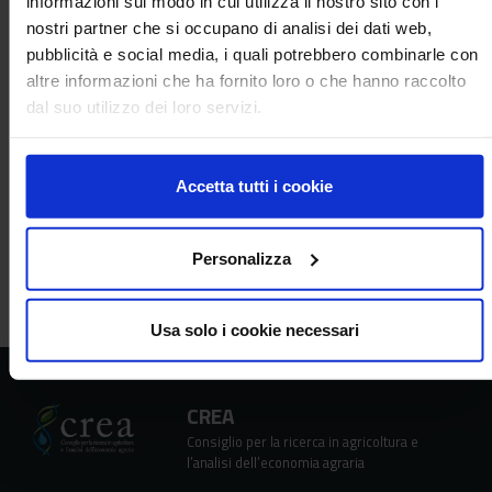
informazioni sul modo in cui utilizza il nostro sito con i
guardiani più longevi
nostri partner che si occupano di analisi dei dati web,
pubblicità e social media, i quali potrebbero combinarle con
altre informazioni che ha fornito loro o che hanno raccolto
dal suo utilizzo dei loro servizi.
Per informazioni contattare:
stampa@crea.gov.it
Accetta tutti i cookie
Condividi
share
arrow_back
Torna all'elenco
Personalizza
Usa solo i cookie necessari
CREA
Consiglio per la ricerca in agricoltura e
l’analisi dell’economia agraria