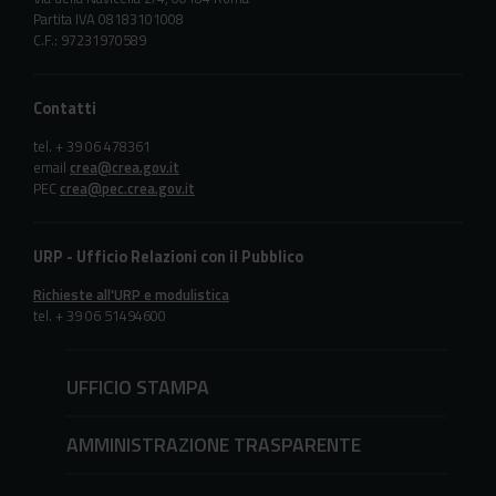
Partita IVA 08183101008
C.F.: 97231970589
Contatti
tel. + 39 06 478361
email
crea@crea.gov.it
PEC
crea@pec.crea.gov.it
URP - Ufficio Relazioni con il Pubblico
Richieste all'URP e modulistica
tel. + 39 06 51494600
UFFICIO STAMPA
AMMINISTRAZIONE TRASPARENTE