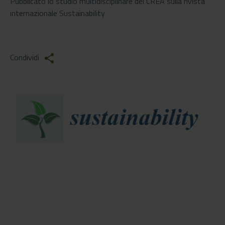
Pubblicato lo studio multidisciplinare del CREA sulla rivista
internazionale Sustainability
Condividi
share