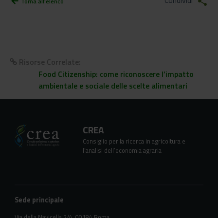
Condividi
share
arrow_back
Torna all'elenco
Risorse Correlate:
Food Citizenship: come riconoscere l’impatto
ambientale e sociale delle scelte alimentari
CREA
Consiglio per la ricerca in agricoltura e
l’analisi dell’economia agraria
Sede principale
Via della Navicella 2/4, 00184 Roma