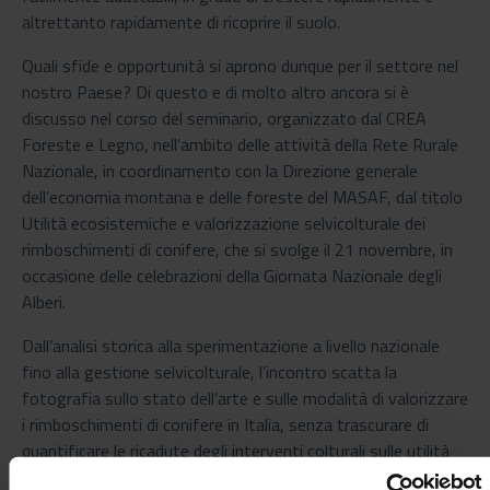
altrettanto rapidamente di ricoprire il suolo.
Quali sfide e opportunità si aprono dunque per il settore nel
nostro Paese? Di questo e di molto altro ancora si è
discusso nel corso del seminario, organizzato dal CREA
Foreste e Legno, nell’ambito delle attività della Rete Rurale
Nazionale, in coordinamento con la Direzione generale
dell’economia montana e delle foreste del MASAF, dal titolo
Utilità ecosistemiche e valorizzazione selvicolturale dei
rimboschimenti di conifere, che si svolge il 21 novembre, in
occasione delle celebrazioni della Giornata Nazionale degli
Alberi.
Dall’analisi storica alla sperimentazione a livello nazionale
fino alla gestione selvicolturale, l’incontro scatta la
fotografia sullo stato dell’arte e sulle modalità di valorizzare
i rimboschimenti di conifere in Italia, senza trascurare di
quantificare le ricadute degli interventi colturali sulle utilità
ecosistemiche da essi fornite: basti pensare