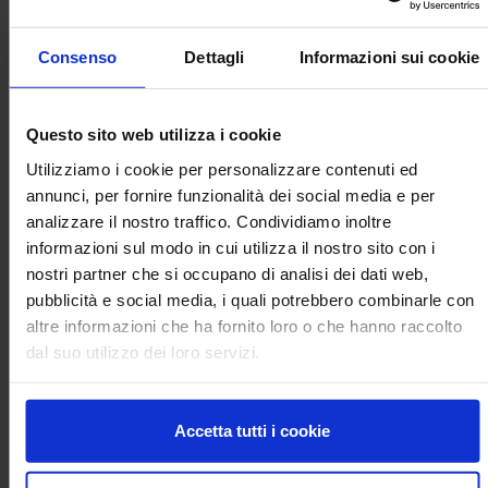
all’approvvigionamento di prodotti forestali legnosi e non
legnosi, al sequestro del carbonio, alla regolazione dell’acqua,
Consenso
Dettagli
Informazioni sui cookie
alla protezione dai pericoli naturali fino al supporto al ciclo
dei nutrienti e alla biodiversità. Con un occhio attento anche
alle funzioni ricreative e paesaggistiche. Si tratta di un
Questo sito web utilizza i cookie
settore, quello dei soprassuoli artificiali di conifere, in
continua crescita e che nel nostro Paese, secondo i dati
Utilizziamo i cookie per personalizzare contenuti ed
dell’ultimo Inventario Forestale Nazionale, ammonta a
annunci, per fornire funzionalità dei social media e per
447.000 ha (circa il 5% della superficie forestale nazionale).
analizzare il nostro traffico. Condividiamo inoltre
informazioni sul modo in cui utilizza il nostro sito con i
Le sfide da affrontare, quindi, sono molteplici: la
nostri partner che si occupano di analisi dei dati web,
pianificazione territoriale, la disponibilità di risorse finanziarie
pubblicità e social media, i quali potrebbero combinarle con
e la produzione vivaistica, tenendo conto in ogni caso che la
altre informazioni che ha fornito loro o che hanno raccolto
progettazione degli impianti deve tenere in considerazione la
dal suo utilizzo dei loro servizi.
naturale conquista dello spazio da parte della vegetazione
forestale, valutando, nei diversi contesti, quali interventi
siano più adatti alle condizioni ambientali e socioeconomiche
Accetta tutti i cookie
locali.