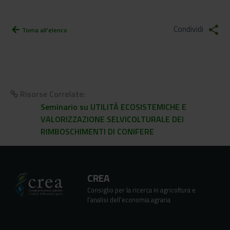
Condividi
share
arrow_back
Torna all'elenco
Risorse Correlate:
Seminario su UTILITÀ ECOSISTEMICHE E
VALORIZZAZIONE SELVICOLTURALE DEI
RIMBOSCHIMENTI DI CONIFERE
CREA
Consiglio per la ricerca in agricoltura e
l’analisi dell’economia agraria