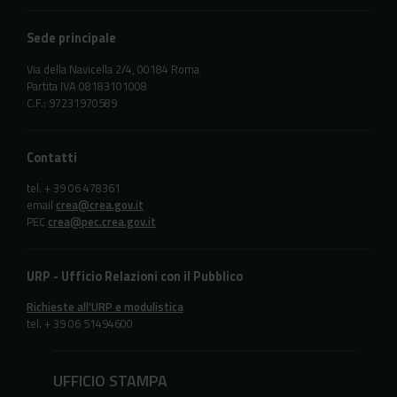
Sede principale
Via della Navicella 2/4, 00184 Roma
Partita IVA 08183101008
C.F.: 97231970589
Contatti
tel. + 39 06 478361
email
crea@crea.gov.it
PEC
crea@pec.crea.gov.it
URP - Ufficio Relazioni con il Pubblico
Richieste all'URP e modulistica
tel. + 39 06 51494600
UFFICIO STAMPA