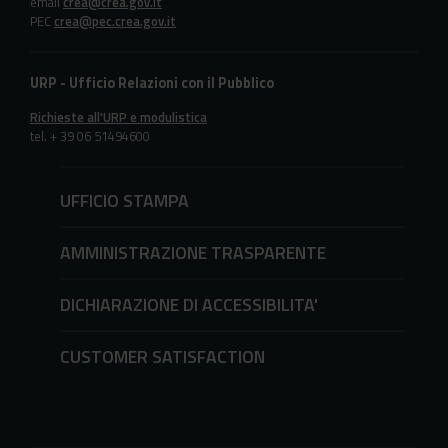
email
crea@crea.gov.it
PEC
crea@pec.crea.gov.it
URP - Ufficio Relazioni con il Pubblico
Richieste all'URP e modulistica
tel. + 39 06 51494600
UFFICIO STAMPA
AMMINISTRAZIONE TRASPARENTE
DICHIARAZIONE DI ACCESSIBILITA'
CUSTOMER SATISFACTION