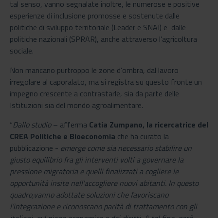
tal senso, vanno segnalate inoltre, le numerose e positive
esperienze di inclusione promosse e sostenute dalle
politiche di sviluppo territoriale (Leader e SNAI) e dalle
politiche nazionali (SPRAR), anche attraverso l’agricoltura
sociale.
Non mancano purtroppo le zone d’ombra, dal lavoro
irregolare al caporalato, ma si registra su questo fronte un
impegno crescente a contrastarle, sia da parte delle
Istituzioni sia del mondo agroalimentare.
“
Dallo studio
– afferma
Catia Zumpano, la ricercatrice del
CREA Politiche e Bioeconomia
che ha curato la
pubblicazione -
emerge come sia necessario stabilire un
giusto equilibrio fra gli interventi volti a governare la
pressione migratoria e quelli finalizzati a cogliere le
opportunità insite nell'accogliere nuovi abitanti. In questo
quadro,vanno adottate soluzioni che favoriscano
l’integrazione e riconoscano parità di trattamento con gli
italiani, sul piano economico e dei diritti. A tal fine, però, -