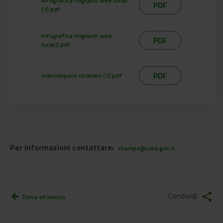
Infografica migranti aree rurali
PDF
(1).pdf
Infografica migranti aree
PDF
rurali2.pdf
PDF
manodopera stranieri (1).pdf
Per informazioni contattare:
stampa@crea.gov.it
Condividi
share
arrow_back
Torna all'elenco