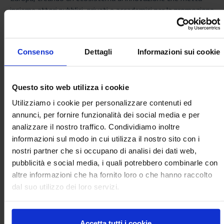
insieme attori pubblici, privati e accademici per la promozione
e lo sviluppo del settore. Il primo incontro con i GAL
interessati a partecipare si terrà il 14 aprile online. Sarà cura
di ReteLeader fornire tutte le istruzioni ai GAL che hanno
Consenso
Dettagli
Informazioni sui cookie
inviato la manifestazione di interesse.
In questa prospettiva, il coinvolgimento dei GAL è
Questo sito web utilizza i cookie
essenziale per garantire un approccio territoriale inclusivo e
partecipativo. Questo è il primo incontro conoscitivo per i
Utilizziamo i cookie per personalizzare contenuti ed
Gruppi di Azione Locale (GAL) italiani. L'obiettivo del
annunci, per fornire funzionalità dei social media e per
convegno è quello di porre le basi per una strategia comune,
analizzare il nostro traffico. Condividiamo inoltre
che sarà successivamente estesa alla Rete Rurale Europea,
informazioni sul modo in cui utilizza il nostro sito con i
per avviare la creazione di una Via della Seta Europea
nostri partner che si occupano di analisi dei dati web,
certificata dal Consiglio d'Europa. Questa iniziativa, basata
pubblicità e social media, i quali potrebbero combinarle con
sull'esperienza del progetto europeo Aracne guidato dal
altre informazioni che ha fornito loro o che hanno raccolto
CREA - Agricoltura e Ambiente, è sostenuta anche dal Gal
dal suo utilizzo dei loro servizi.
Delta 2000 e dal Centro di Politiche e Bioeconomia del
CREA.
Accetta tutti i cookie