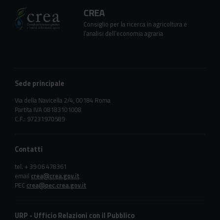
CREA
Consiglio per la ricerca in agricoltura e
l’analisi dell’economia agraria
Sede principale
Via della Navicella 2/4, 00184 Roma
Partita IVA 08183101008
C.F.: 97231970589
Contatti
tel. + 39 06 478361
email
crea@crea.gov.it
PEC
crea@pec.crea.gov.it
URP - Ufficio Relazioni con il Pubblico