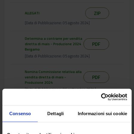
ZIP
ALLEGATI
[Data di Pubblicazione: 05 agosto 2024]
Determina a contrarre per vendita
PDF
diretta di mais - Produzione 2024
Bergamo
[Data di Pubblicazione: 05 agosto 2024]
Nomina Commissione relativa alla
PDF
vendita diretta di mais -
Produzione 2024
[Data di Pubblicazione: 05 settembre 2024]
ZIP
CV COMMISSIONE
Consenso
Dettagli
Informazioni sui cookie
[Data di Pubblicazione: 27 maggio 2025]
Elenco Verbale vendita granella di