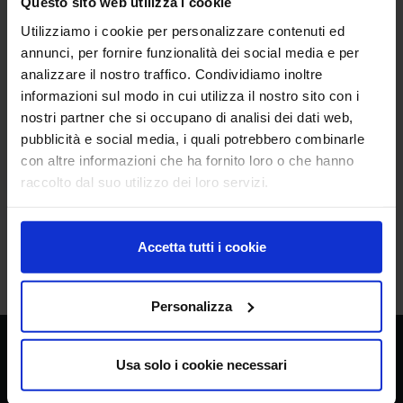
Questo sito web utilizza i cookie
PDF
Mais CREA_CI BERGAMO 2024
Utilizziamo i cookie per personalizzare contenuti ed
[Data di Pubblicazione: 09 settembre 2024]
annunci, per fornire funzionalità dei social media e per
analizzare il nostro traffico. Condividiamo inoltre
Verbale vendita granella di Mais
PDF
informazioni sul modo in cui utilizza il nostro sito con i
CREA_CI BERGAMO
nostri partner che si occupano di analisi dei dati web,
[Data di Pubblicazione: 09 settembre 2024]
pubblicità e social media, i quali potrebbero combinarle
con altre informazioni che ha fornito loro o che hanno
[Data di Aggiornamento: 27 maggio 2025]
raccolto dal suo utilizzo dei loro servizi.
arrow_back
Torna all'elenco
Accetta tutti i cookie
Personalizza
Usa solo i cookie necessari
CREA
Consiglio per la ricerca in agricoltura e