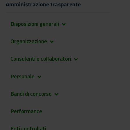
Amministrazione trasparente
Disposizioni generali
keyboard_arrow_down
Organizzazione
keyboard_arrow_down
Consulenti e collaboratori
keyboard_arrow_down
Personale
keyboard_arrow_down
Bandi di concorso
keyboard_arrow_down
Performance
Enti controllati