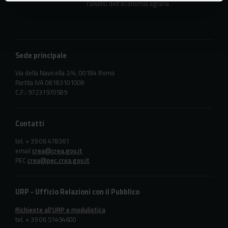
l’analisi dell’economia agraria
Sede principale
Via della Navicella 2/4, 00184 Roma
Partita IVA 08183101008
C.F.: 97231970589
Contatti
tel. + 39 06 478361
email
crea@crea.gov.it
PEC
crea@pec.crea.gov.it
URP - Ufficio Relazioni con il Pubblico
Richieste all'URP e modulistica
tel. + 39 06 51494600