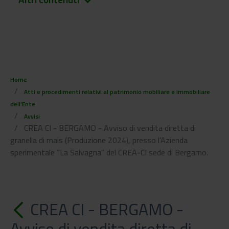
keyboard_arrow_down
Home
Atti e procedimenti relativi al patrimonio mobiliare e immobiliare
dell'Ente
Avvisi
CREA CI - BERGAMO - Avviso di vendita diretta di
granella di mais (Produzione 2024), presso l’Azienda
sperimentale “La Salvagna” del CREA-CI sede di Bergamo.
CREA CI - BERGAMO -
Avviso di vendita diretta di