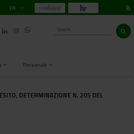
EN
rss_feed
s
Personale
keyboard_arrow_down
keyboard_arrow_down
O ESITO, DETERMINAZIONE N. 205 DEL