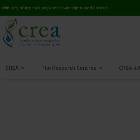
Ministry of Agriculture, Food Sovereignty and Forests
CREA
The Research Centres
CREA act
keyboard_arrow_down
keyboard_arrow_down