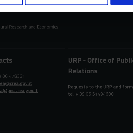
ltural Research and Economics
acts
URP - Office of Publi
Relations
39 06 478361
rea@crea.gov.it
Requests to the URP and for
ea@pec.crea.gov.it
tel. + 39 06 51494600