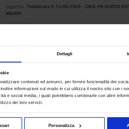
Oggetto:
Pubblicato il: 12/05/2020 - CREA-PB AVVISO E
MAURO
Documenti allegati
Dettagli
avviso_esito_determinazione_205_del_08_05
[Data di Pubblicazione: 12 maggio 2020]
ookie
nalizzare contenuti ed annunci, per fornire funzionalità dei socia
inoltre informazioni sul modo in cui utilizza il nostro sito con i 
icità e social media, i quali potrebbero combinarle con altre inform
Torna all'elenco
arrow_back
lizzo dei loro servizi.
ssari
Personalizza
A