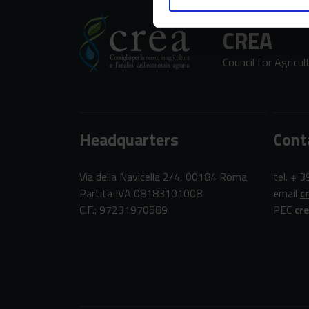
CREA
Council for Agricu
Headquarters
Cont
Via della Navicella 2/4, 00184 Roma
tel. + 
Partita IVA 08183101008
email
c
C.F.: 97231970589
PEC
cr