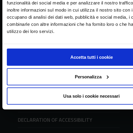
funzionalità dei social media e per analizzare il nostro traffi
inoltre informazioni sul modo in cui utilizza il nostro sito con 
Contacts
occupano di analisi dei dati web, pubblicità e social media, i 
tel. + 39 06 478361
combinarle con altre informazioni che ha fornito loro o che h
email
crea@crea.gov.it
utilizzo dei loro servizi.
PEC
crea@pec.crea.gov.it
URP - Office of Public Relations
Accetta tutti i cookie
Requests to the URP and forms
tel. + 39 06 51494600
Personalizza
PRESS OFFICE
Usa solo i cookie necessari
TRANSPARENT ADMINISTRATION
DECLARATION OF ACCESSIBILITY