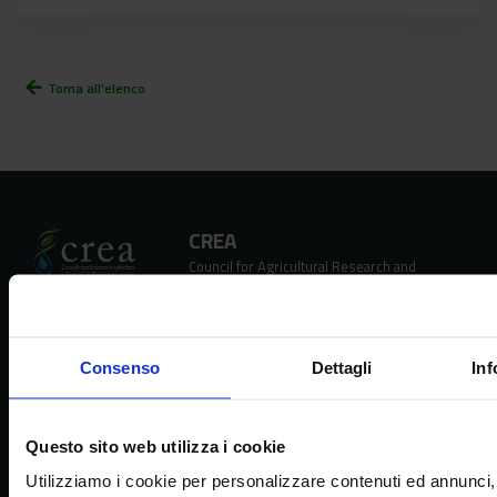
arrow_back
Torna all'elenco
CREA
Council for Agricultural Research and
Economics
Consenso
Dettagli
Inf
Headquarters
Via della Navicella 2/4, 00184 Roma
Questo sito web utilizza i cookie
Partita IVA 08183101008
C.F.: 97231970589
Utilizziamo i cookie per personalizzare contenuti ed annunci, 