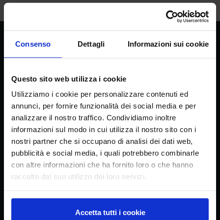
Consenso
Dettagli
Informazioni sui cookie
CREA
Consiglio per la ricerca in agricoltura e
l’analisi dell’economia agraria
Questo sito web utilizza i cookie
Utilizziamo i cookie per personalizzare contenuti ed
annunci, per fornire funzionalità dei social media e per
analizzare il nostro traffico. Condividiamo inoltre
Headquarters
informazioni sul modo in cui utilizza il nostro sito con i
Via della Navicella 2/4, 00184 Roma
nostri partner che si occupano di analisi dei dati web,
Partita IVA 08183101008
pubblicità e social media, i quali potrebbero combinarle
C.F.: 97231970589
con altre informazioni che ha fornito loro o che hanno
raccolto dal suo utilizzo dei loro servizi.
Contacts
tel. + 39 06 478361
Accetta tutti i cookie
email
crea@crea.gov.it