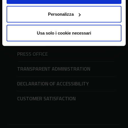
PEC
crea@pec.crea.gov.it
Personalizza
URP - Office of Public Relations
Requests to the URP and forms
Usa solo i cookie necessari
tel. + 39 06 51494600
PRESS OFFICE
TRANSPARENT ADMINISTRATION
DECLARATION OF ACCESSIBILITY
CUSTOMER SATISFACTION