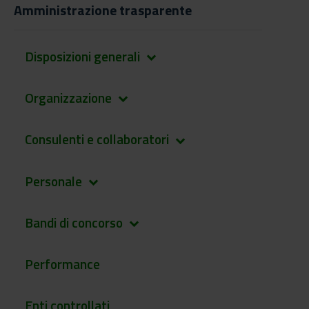
Amministrazione trasparente
Disposizioni generali
keyboard_arrow_down
Organizzazione
keyboard_arrow_down
Consulenti e collaboratori
keyboard_arrow_down
Personale
keyboard_arrow_down
Bandi di concorso
keyboard_arrow_down
Performance
Enti controllati