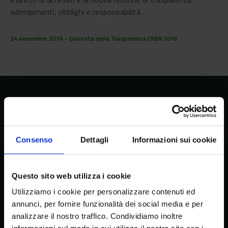
adempimenti, obblighi e responsabilità
24 novembre 2016 - Giornata della Trasparenza CREA 2016
CREA
Consiglio per la ricerca in agricoltura e
l’analisi dell’economia agraria
Consenso
Dettagli
Informazioni sui cookie
Questo sito web utilizza i cookie
Sede principale
Utilizziamo i cookie per personalizzare contenuti ed
Via della Navicella 2/4, 00184 Roma
annunci, per fornire funzionalità dei social media e per
Partita IVA 08183101008
analizzare il nostro traffico. Condividiamo inoltre
C.F.: 97231970589