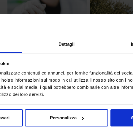
Dettagli
ookie
NEWS
remove
NEWS
remove
23 giu 2026
22 giu 202
nalizzare contenuti ed annunci, per fornire funzionalità dei socia
Alla ricerca dell’olivo
Missione Xylell
inoltre informazioni sul modo in cui utilizza il nostro sito con i 
resiliente
Il progetto NOVIXGE
icità e social media, i quali potrebbero combinarle con altre inform
La Xylella fastidiosa è
grande lavoro di ricer
lizzo dei loro servizi.
un batterio che attacca gli ulivi.
enti italiani per&nbs...
È stato scoperto per la prima volta in
P...
ssari
Personalizza
A