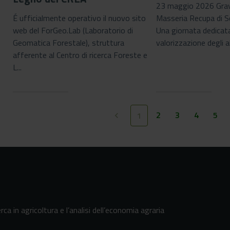
23 maggio 2026 Gravi
É ufficialmente operativo il nuovo sito
Masseria Recupa di S
web del ForGeo.Lab (Laboratorio di
Una giornata dedicata
Geomatica Forestale), struttura
valorizzazione degli al
afferente al Centro di ricerca Foreste e
L...
2
3
4
5
1
keyboard_arrow_left
erca in agricoltura e l’analisi dell’economia agraria