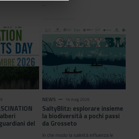
...
NEWS
remove
26
14 mag 2026
ASCINATION
SaltyBlitz: esplorare insieme
alberi
la biodiversità a pochi passi
guardiani del
da Grosseto
In che modo la salinità influenza le