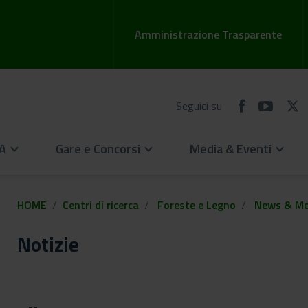
Amministrazione Trasparente
Seguici su
EA
Gare e Concorsi
Media & Eventi
keyboard_arrow_down
keyboard_arrow_down
keyboard_arrow_down
HOME
Centri di ricerca
Foreste e Legno
News & Me
Notizie