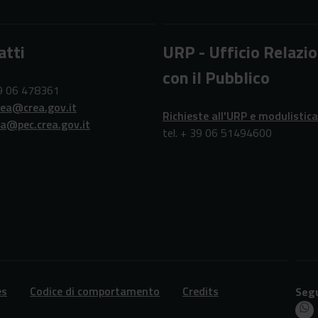
atti
URP - Ufficio Relazio
con il Pubblico
39 06 478361
rea@crea.gov.it
Richieste all'URP e modulistica
ea@pec.crea.gov.it
tel. + 39 06 51494600
es
Codice di comportamento
Credits
Segu