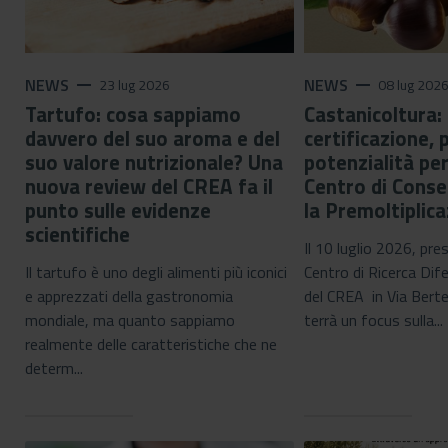
NEWS
remove
NEWS
remove
23 lug 2026
08 lug 202
Tartufo: cosa sappiamo
Castanicoltura:
davvero del suo aroma e del
certificazione, 
suo valore nutrizionale? Una
potenzialità pe
nuova review del CREA fa il
Centro di Conse
punto sulle evidenze
la Premoltiplic
scientifiche
Il 10 luglio 2026, pre
Il tartufo è uno degli alimenti più iconici
Centro di Ricerca Dif
e apprezzati della gastronomia
del CREA in Via Bert
mondiale, ma quanto sappiamo
terrà un focus sulla...
realmente delle caratteristiche che ne
determ...