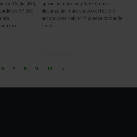
na in Puglia (BA),
specie animali e vegetali? A quale
cardinale SP 203.
distanza dal mare questo effetto è
 alla
ancora osservabile? A queste domande
beri mo...
cerch...
6
7
8
9
10
keyboard_arrow_right