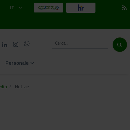
IT
rss_feed
Personale
keyboard_arrow_down
dia
Notizie