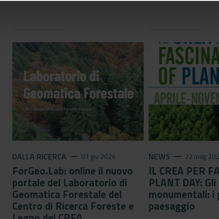
DALLA RICERCA
remove
NEWS
remove
01 giu 2026
22 mag 20
ForGeo.Lab: online il nuovo
IL CREA PER F
portale del Laboratorio di
PLANT DAY: Gli 
Geomatica Forestale del
monumentali: i 
Centro di Ricerca Foreste e
paesaggio
Legno del CREA