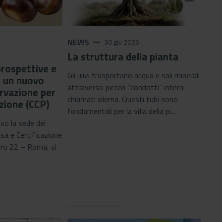
NEWS
remove
6
30 giu 2026
La struttura della pianta
prospettive e
Gli ulivi trasportano acqua e sali minerali
r un nuovo
attraverso piccoli “condotti” interni
rvazione per
chiamati xilema. Questi tubi sono
azione (CCP)
fondamentali per la vita della pi...
sso la sede del
esa e Certificazione
ero 22 – Roma, si