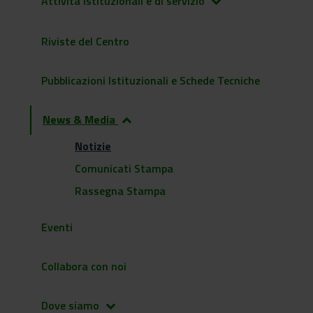
Attività istituzionali e di servizio
keyboard_arrow_down
Riviste del Centro
Pubblicazioni Istituzionali e Schede Tecniche
News & Media
keyboard_arrow_up
Notizie
Comunicati Stampa
Rassegna Stampa
Eventi
Collabora con noi
Dove siamo
keyboard_arrow_down