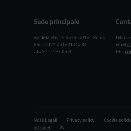
Sede principale
Cont
Via della Navicella 2/4, 00184 Roma
tel. + 
Partita IVA 08183101008
email
c
C.F.: 97231970589
PEC
cr
Note Legali
Privacy policy
Cookie polici
Intranet