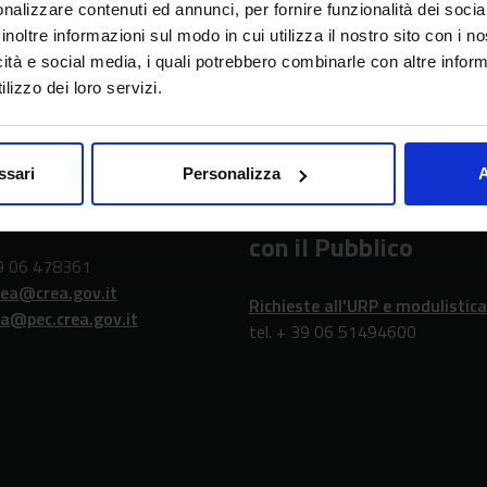
nalizzare contenuti ed annunci, per fornire funzionalità dei socia
inoltre informazioni sul modo in cui utilizza il nostro sito con i 
icità e social media, i quali potrebbero combinarle con altre inform
erca in agricoltura e l’analisi dell’economia agraria
lizzo dei loro servizi.
ssari
Personalizza
A
atti
URP - Ufficio Relazio
con il Pubblico
39 06 478361
rea@crea.gov.it
Richieste all'URP e modulistica
ea@pec.crea.gov.it
tel. + 39 06 51494600