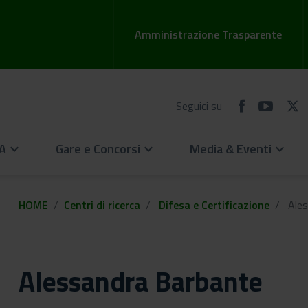
Amministrazione Trasparente
Seguici su
EA
Gare e Concorsi
Media & Eventi
keyboard_arrow_down
keyboard_arrow_down
keyboard_arrow_down
HOME
Centri di ricerca
Difesa e Certificazione
Ales
Alessandra Barbante