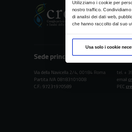
Utilizziamo i cookie per perso
nostro traffico. Condividiamo 
CREA
di analisi dei dati web, pubbl
Consiglio per la ric
che hanno raccolto dal suo uti
Usa solo i cookie nece
Sede principale
Cont
Via della Navicella 2/4, 00184 Roma
tel. + 
Partita IVA 08183101008
email
c
C.F.: 97231970589
PEC
cr