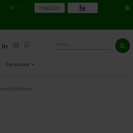
IT
rss_feed
Personale
keyboard_arrow_down
sandra Barbante