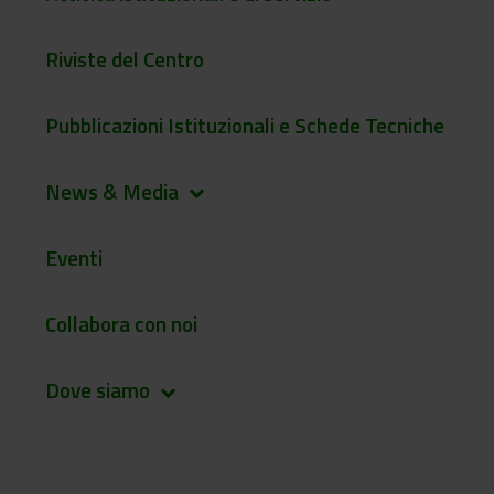
Riviste del Centro
Pubblicazioni Istituzionali e Schede Tecniche
News & Media
keyboard_arrow_down
Eventi
Collabora con noi
Dove siamo
keyboard_arrow_down