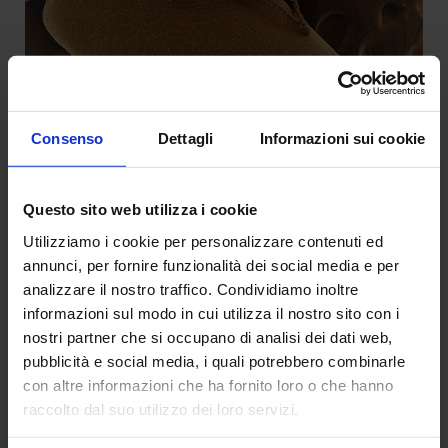
Organismi alieni nocivi come la Cimice dei pinoli e la Cimice
Consenso
Dettagli
Informazioni sui cookie
Asiatica, arrivati accidentalmente di recente in Europa, il
Centro cura la preliminare verifica delle potenzialità di
questi ausiliari per l’utilizzo in programmi di controllo
Questo sito web utilizza i cookie
biologico, la preventiva realizzazione delle Analisi di Rischio
Utilizziamo i cookie per personalizzare contenuti ed
per valutarne l’impatto nei nostri ambienti su specie non
annunci, per fornire funzionalità dei social media e per
target e l’introduzione nel nostro Paese in condizioni di
analizzare il nostro traffico. Condividiamo inoltre
sicurezza biologica.
informazioni sul modo in cui utilizza il nostro sito con i
nostri partner che si occupano di analisi dei dati web,
Iscrizione al registro delle nuove varietà
pubblicità e social media, i quali potrebbero combinarle
vegetali
con altre informazioni che ha fornito loro o che hanno
raccolto dal suo utilizzo dei loro servizi.
Metodologie per la corretta identificazione dei caratteri