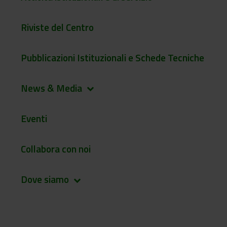
Riviste del Centro
Pubblicazioni Istituzionali e Schede Tecniche
News & Media
keyboard_arrow_down
Eventi
Collabora con noi
Dove siamo
keyboard_arrow_down