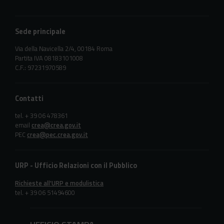
Sede principale
Via della Navicella 2/4, 00184 Roma
Partita IVA 08183101008
C.F.: 97231970589
Contatti
tel. + 39 06 478361
email
crea@crea.gov.it
PEC
crea@pec.crea.gov.it
URP - Ufficio Relazioni con il Pubblico
Richieste all'URP e modulistica
tel. + 39 06 51494600