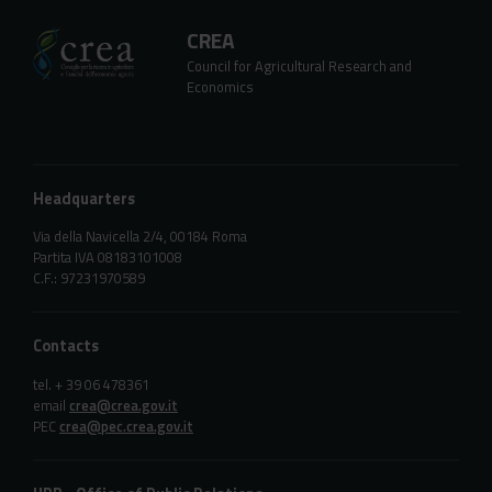
CREA
Council for Agricultural Research and
Economics
Headquarters
Via della Navicella 2/4, 00184 Roma
Partita IVA 08183101008
C.F.: 97231970589
Contacts
tel. + 39 06 478361
email
crea@crea.gov.it
PEC
crea@pec.crea.gov.it