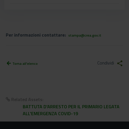
Per informazioni contattare:
stampa@crea.gov.it
Condividi
share
arrow_back
Torna all'elenco
Related Assets:
BATTUTA D’ARRESTO PER IL PRIMARIO LEGATA
ALL'EMERGENZA COVID-19