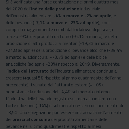
Si è verificata una forte contrazione nei primi quattro mesi
del 2020 dell’
indice della pro­duzione
industriale
dell’industria alimentare (
-4% a marzo e -2% ad aprile
) e
delle bevande (
-7,1% a marzo e -23% ad aprile
), con i
comparti maggiormente colpiti dal lockdown di pesca (a
marzo -9%) dei prodotti da forno (-6,1% a marzo), e della
produzione di altri prodotti alimentari (-19,3% a marzo e
-21,8 ad aprile) della produzione di bevande alcoliche (-39,4%
a marzo e, addirittura, -73,7% ad aprile) e delle bibite
analcoliche (ad aprile -23%) rispetto al 2019. Diversamente,
l’
indice del fatturato
dell’industria alimentare continua a
crescere (+quasi 5% rispetto al primo quadrimestre dell’anno
precedente), trainato dal fatturato estero (+ 10%),
nonostante la riduzione del -4,4% sul mercato interno.
L’industria delle bevande registra sul mercato in­terno una
forte riduzione (-14%) e sul mercato estero un incremento di
+3,5%. Una spiegazione può essere rintracciata nell’aumento
dei
prezzi al consumo
dei prodotti alimentari e delle
bevande nell’ultimo quadrimestre rispetto ai mesi