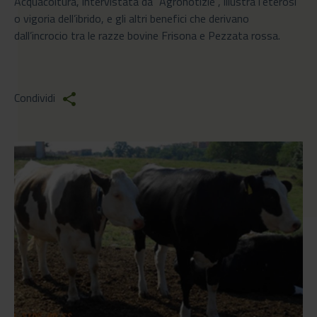
Acquacoltura, intervistata da "Agronotizie", illustra l’eterosi
o vigoria dell’ibrido, e gli altri benefici che derivano
dall’incrocio tra le razze bovine Frisona e Pezzata rossa.
Condividi
share