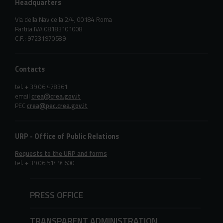
Headquarters
Via della Navicella 2/4, 00184 Roma
Partita IVA 08183101008
C.F.: 97231970589
Contacts
tel. + 39 06 478361
email
crea@crea.gov.it
PEC
crea@pec.crea.gov.it
URP - Office of Public Relations
Requests to the URP and forms
tel. + 39 06 51494600
PRESS OFFICE
TRANSPARENT ADMINISTRATION