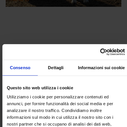
LEGGI L'ARTICOLO IN ALLEGATO
Consenso
Dettagli
Informazioni sui cookie
Documenti allegati
Questo sito web utilizza i cookie
Incrocio razze bovine - CREA ZA -
PDF
Utilizziamo i cookie per personalizzare contenuti ed
Agronotizie.pdf
annunci, per fornire funzionalità dei social media e per
analizzare il nostro traffico. Condividiamo inoltre
informazioni sul modo in cui utilizza il nostro sito con i
nostri partner che si occupano di analisi dei dati web,