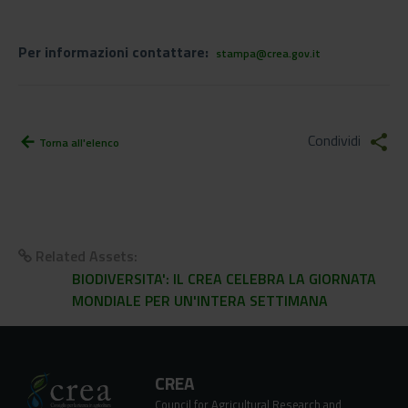
Per informazioni contattare:
stampa@crea.gov.it
Condividi
share
arrow_back
Torna all'elenco
Related Assets:
BIODIVERSITA': IL CREA CELEBRA LA GIORNATA
MONDIALE PER UN'INTERA SETTIMANA
CREA
Council for Agricultural Research and