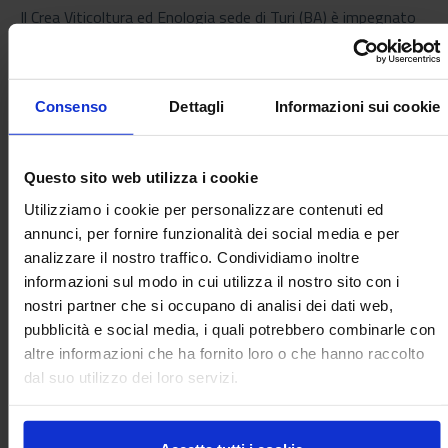
Il Crea Viticoltura ed Enologia sede di Turi (BA) è impegnato
in un programma di miglioramento genetico su uve da tavola
che prevede di riportare i viticoltori al centro del processo di
selezione e valorizzazione dei nuovi ritrovati vegetali.
Consenso
Dettagli
Informazioni sui cookie
Seguendo tale strategia, gli operatori della filiera dell’uva da
tavola potranno riappropriarsi del controllo delle loro
produzioni oggi in parte gestita da società estere che ne
Questo sito web utilizza i cookie
gestiscono la diffusione. Il programma, infatti, è realizzato
tramite accordo pubblico-privato fra il CREA e il Consorzio
Utilizziamo i cookie per personalizzare contenuti ed
Nuove Varietà di Uve da Tavola (NuVaUT) a cui afferiscono
annunci, per fornire funzionalità dei social media e per
24 imprese coinvolte nella filiera dell’uva da tavola
analizzare il nostro traffico. Condividiamo inoltre
(organizzazioni di produttori, aziende agricole, aziende di
informazioni sul modo in cui utilizza il nostro sito con i
commercializzazione ed esportazione, ecc.).
nostri partner che si occupano di analisi dei dati web,
pubblicità e social media, i quali potrebbero combinarle con
In questo momento sono in fase avanzata di valutazione
altre informazioni che ha fornito loro o che hanno raccolto
36 nuovi incroci, selezionati per l’apirenia, la produttività,
dal suo utilizzo dei loro servizi.
l’epoca di maturazione (precoce, media e tardiva), il colore
dell’epidermide, la capacità di conservazione sulla pianta. Le
attività proseguono, esplorando la biodiversità delle varietà