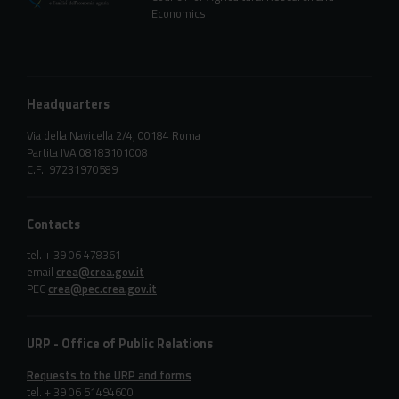
Economics
Headquarters
Via della Navicella 2/4, 00184 Roma
Partita IVA 08183101008
C.F.: 97231970589
Contacts
tel. + 39 06 478361
email
crea@crea.gov.it
PEC
crea@pec.crea.gov.it
URP - Office of Public Relations
Requests to the URP and forms
tel. + 39 06 51494600