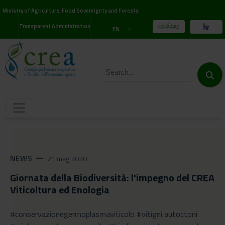
Ministry of Agriculture, Food Sovereignty and Forests
Transparent Administration
EN
NEWS
remove
21 mag 2020
Giornata della Biodiversità: l'impegno del CREA
Viticoltura ed Enologia
#conservazionegermoplasmaviticolo #vitigni autoctoni