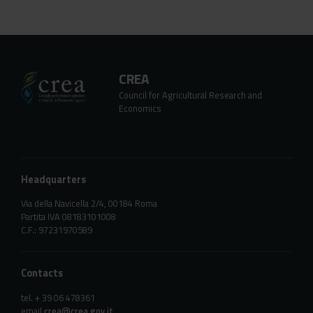
CREA
Council for Agricultural Research and
Economics
Headquarters
Via della Navicella 2/4, 00184 Roma
Partita IVA 08183101008
C.F.: 97231970589
Contacts
tel. + 39 06 478361
email
crea@crea.gov.it