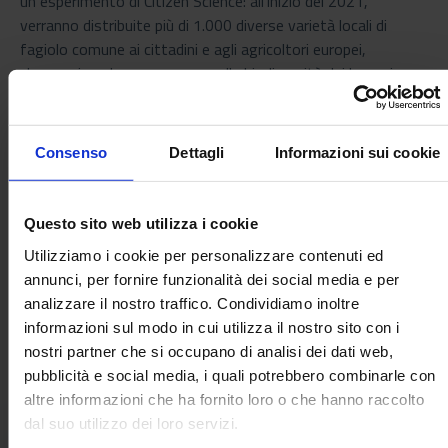
un esperimento di Citizen Science: all'inizio del 2021,
verranno distribuite più di 1.000 diverse varietà locali di
fagiolo comune ai cittadini e agli agricoltori europei,
che acquisendo conoscenze sulla biodiversità dei legumi,
saranno coinvolti attivamente nelle attività di valutazione e
conservazione e nella condivisione e nello scambio di
sementi in un nuovo quadro giuridico tramite un'app mobile
Consenso
Dettagli
Informazioni sui cookie
appositamente sviluppata per INCREASE.
Il progetto, della durata quinquennale, riceverà un budget di
Questo sito web utilizza i cookie
7 milioni di euro dal programma di ricerca e innovazione
dell'Unione Europea Horizon 2020.
Utilizziamo i cookie per personalizzare contenuti ed
annunci, per fornire funzionalità dei social media e per
analizzare il nostro traffico. Condividiamo inoltre
informazioni sul modo in cui utilizza il nostro sito con i
IN ALLEGATO IL COMUNICATO STAMPA DEL CONSORZIO
nostri partner che si occupano di analisi dei dati web,
DEL PROGETTO
pubblicità e social media, i quali potrebbero combinarle con
altre informazioni che ha fornito loro o che hanno raccolto
dal suo utilizzo dei loro servizi.