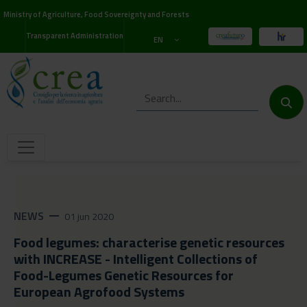
Ministry of Agriculture, Food Sovereignty and Forests
Transparent Administration
EN
NEWS
remove
01 jun 2020
Food legumes: characterise genetic resources
with INCREASE - Intelligent Collections of
Food-Legumes Genetic Resources for
European Agrofood Systems