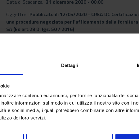
Data di Scadenza:
31 dicembre 2020 - 00:00
Oggetto:
Pubblicato il: 12/05/2020 - CREA DC Certificazi
una procedura negoziata per l’affidamento della fornitura 
SA (Ex art.29 D. lgs. 50 / 2016)
Documenti allegati
Dettagli
dete0170-2020_g14_2020.pdf
ookie
[Data di Pubblicazione: 12 maggio 2020]
nalizzare contenuti ed annunci, per fornire funzionalità dei socia
inoltre informazioni sul modo in cui utilizza il nostro sito con i 
icità e social media, i quali potrebbero combinarle con altre inform
lizzo dei loro servizi.
Torna all'elenco
arrow_back