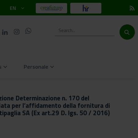
EN
rss_feed
s
Personale
keyboard_arrow_down
keyboard_arrow_down
zione Determinazione n. 170 del
ta per l’affidamento della fornitura di
ipaglia SA (Ex art.29 D. lgs. 50 / 2016)