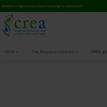
Ministry of Agriculture, Food Sovereignty and Forests
CREA
The Research Centres
CREA act
keyboard_arrow_down
keyboard_arrow_down