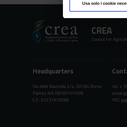
Usa solo i cookie nece
CREA
Council for Agricu
Headquarters
Cont
Via della Navicella 2/4, 00184 Roma
tel. + 
Partita IVA 08183101008
email
c
C.F.: 97231970589
PEC
cr