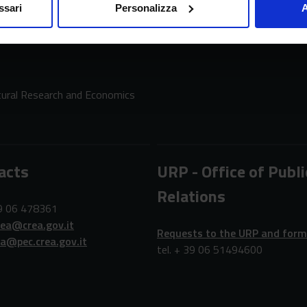
ssari
Personalizza
A
ltural Research and Economics
acts
URP - Office of Publi
Relations
39 06 478361
rea@crea.gov.it
Requests to the URP and for
ea@pec.crea.gov.it
tel. + 39 06 51494600