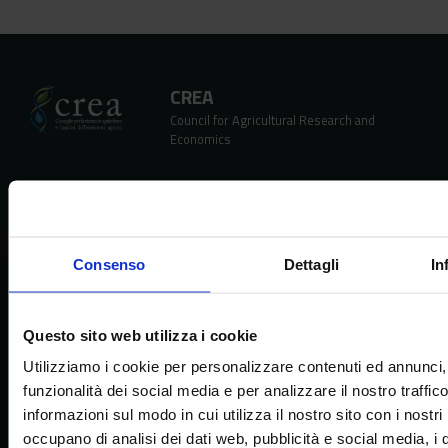
CREA
Council for Agricultural Research and
Economics
Headquarters
Consenso
Dettagli
In
Via della Navicella 2/4, 00184 Roma
Partita IVA 08183101008
C.F.: 97231970589
Questo sito web utilizza i cookie
Utilizziamo i cookie per personalizzare contenuti ed annunci, 
Contacts
funzionalità dei social media e per analizzare il nostro traffic
tel. + 39 06 478361
informazioni sul modo in cui utilizza il nostro sito con i nostri
email
crea@crea.gov.it
occupano di analisi dei dati web, pubblicità e social media, i 
PEC
crea@pec.crea.gov.it