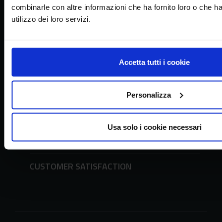
combinarle con altre informazioni che ha fornito loro o che h
utilizzo dei loro servizi.
URP - Office of Public Relations
Requests to the URP and forms
tel. + 39 06 51494600
Accetta tutti i cookie
PRESS OFFICE
Personalizza
TRANSPARENT ADMINISTRATION
Usa solo i cookie necessari
DECLARATION OF ACCESSIBILITY
CUSTOMER SATISFACTION