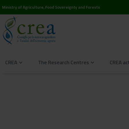
Ministry of Agriculture, Food Sovereignty and Forests
CREA
The Research Centres
CREA act
keyboard_arrow_down
keyboard_arrow_down