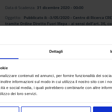
Data di Scadenza:
31 dicembre 2020 - 00:00
Oggetto:
Pubblicato il: -3/05/2020 - Centro di Ricerca C
tramite Ordine Diretto Fuori Mepa - ai sensi dell’art. 36, co
50/2016 - per una prima fornitura di dispositivi di protezi
Dettagli
Documenti allegati
ookie
post_67_1_2020_g14_2020.pdf
nalizzare contenuti ed annunci, per fornire funzionalità dei socia
[Data di Pubblicazione: 27 aprile 2020]
inoltre informazioni sul modo in cui utilizza il nostro sito con i 
icità e social media, i quali potrebbero combinarle con altre inform
lizzo dei loro servizi.
Torna all'elenco
arrow_back