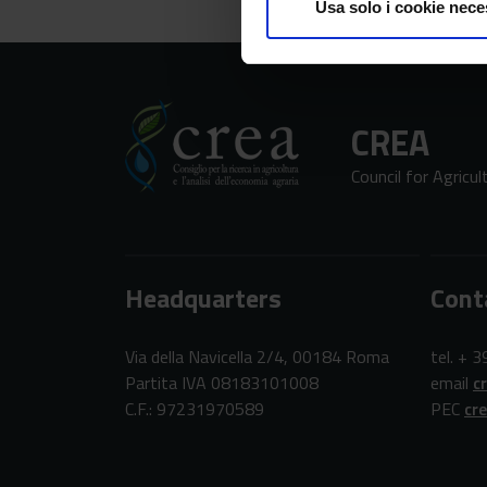
Usa solo i cookie nece
CREA
Council for Agricu
Headquarters
Cont
Via della Navicella 2/4, 00184 Roma
tel. + 
Partita IVA 08183101008
email
c
C.F.: 97231970589
PEC
cr