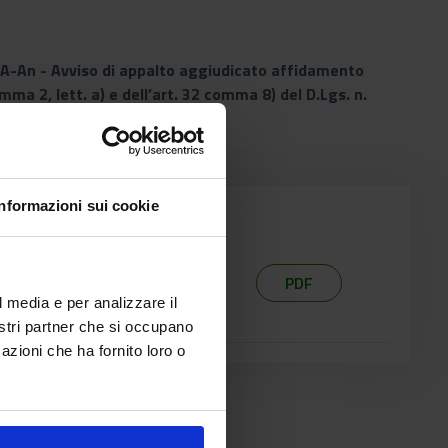
REA-An - Avviso di appalto aggiudicato affidamento
mma 2, lett. a) e dell’art. 32 comma 8) del D.Lgs. n.
one (emerg
Informazioni sui cookie
PDF
l media e per analizzare il
nostri partner che si occupano
azioni che ha fornito loro o