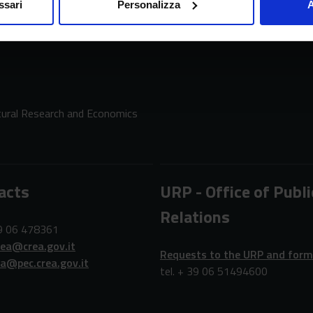
ssari
Personalizza
A
ltural Research and Economics
acts
URP - Office of Publi
Relations
39 06 478361
rea@crea.gov.it
Requests to the URP and for
ea@pec.crea.gov.it
tel. + 39 06 51494600