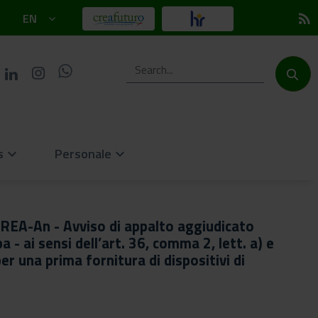
EN
rss_feed
s
Personale
keyboard_arrow_down
keyboard_arrow_down
CREA-An - Avviso di appalto aggiudicato
 ai sensi dell’art. 36, comma 2, lett. a) e
er una prima fornitura di dispositivi di