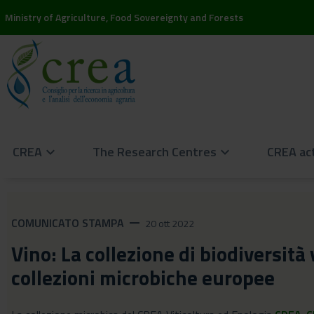
Ministry of Agriculture, Food Sovereignty and Forests
CREA
The Research Centres
CREA act
keyboard_arrow_down
keyboard_arrow_down
COMUNICATO STAMPA
remove
20 ott 2022
Vino: La collezione di biodiversità
collezioni microbiche europee