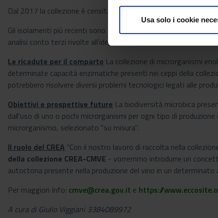
Dal 2017 la collezione è censita dal Culture Collection Informat
Usa solo i cookie nece
Gli isolamenti più recenti sono frutto delle attività di ricerca scien
analisi conto terzi rivolte all’identificazione di contaminanti del v
Le ricadute per il comparto
La collezione di microrganismi enolo
determinate capacità enzimatiche presenti nei ceppi della collezi
potrebbero risolvere diversi problemi tecnologici legati alle prod
Obiettivi e prospettive future
La biodiversità microbica presen
dall'uso di uno o pochi microrganismi per ogni tipo di produzione 
microrganismo, selezionato "su misura".
Il ruolo del CREA
“Con il nostro lavoro di raccolta nella collezione 
della collezione CREA-CMVE
- vorremmo introdurre un concetto di
autoctona presente nella produzione del vino in un determinato a
Per maggiori Info:
cmve@crea.gov.it
e
https://www.eccosite.o
A cura di Giulio Viggiani 3384089972