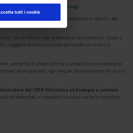
Microorganisms
https://www.wdcm.org/
.
ccetta tutti i cookie
i ecotipici, alla valutazione della biodiversità in vigneto, alle
ica" che si riflette sulle qualità di un vino prodotto. Grazie a
i, maggiore struttura o colore più stabile nei rossi e si
azione, permette di andare oltre la standardizzazione derivante
sartoriale" dove ogni vino, ogni singola denominazione, ha un suo
cercatore del CREA Viticoltura ed Enologia e curatore
rali ed ambientali, si consideri e si utilizzi anche la microflora