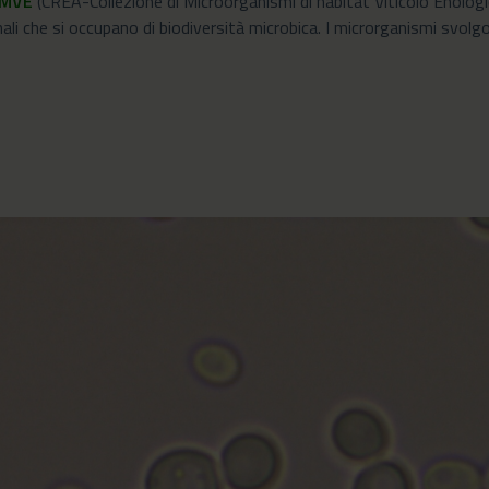
CMVE
(CREA-Collezione di Microorganismi di habitat Viticolo Enolog
onali che si occupano di biodiversità microbica. I microrganismi sv