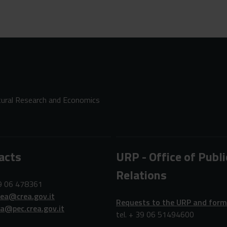
ltural Research and Economics
acts
URP - Office of Publi
Relations
39 06 478361
rea@crea.gov.it
Requests to the URP and for
ea@pec.crea.gov.it
tel. + 39 06 51494600