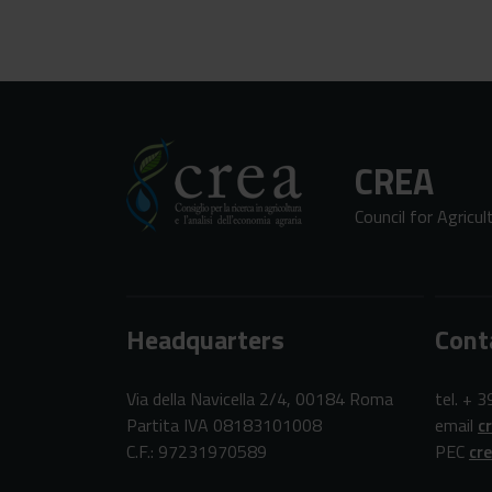
CREA
Council for Agricu
Headquarters
Cont
Via della Navicella 2/4, 00184 Roma
tel. + 
Partita IVA 08183101008
email
c
C.F.: 97231970589
PEC
cr