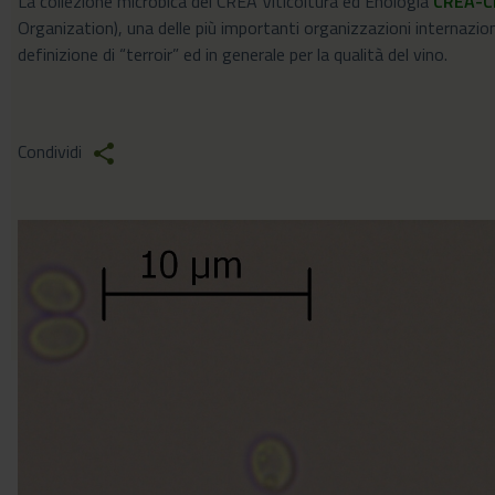
La collezione microbica del CREA Viticoltura ed Enologia
CREA-
Organization), una delle più importanti organizzazioni internazi
definizione di “terroir” ed in generale per la qualità del vino.
Condividi
share