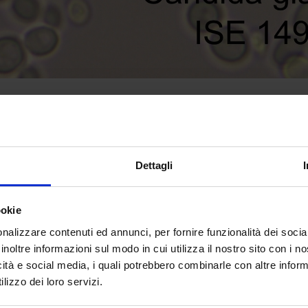
Dettagli
le più importanti collezioni di microorganismi di interesse viticolo-
i Microbiologia Enologica del centro. In circa 40 anni di attività di
ookie
mini di organismi utili ai processi di produzione del vino sia di ceppi 
nalizzare contenuti ed annunci, per fornire funzionalità dei socia
ome coltura pura) di lieviti e 280 isolati di batteri lattici, conserva
inoltre informazioni sul modo in cui utilizza il nostro sito con i 
 lattici. La collezione è stata corredata con il DNA purificato estra
icità e social media, i quali potrebbero combinarle con altre inform
one oggettiva delle singole specie e, addirittura, alla distinzione di
lizzo dei loro servizi.