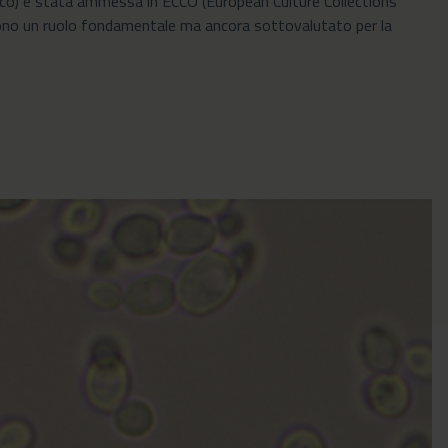
ico) è stata ammessa in ECCO (European Culture Collections’
olgono un ruolo fondamentale ma ancora sottovalutato per la