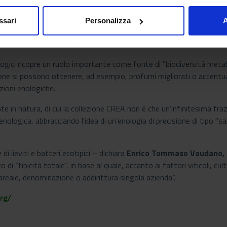
ion Worldwide
http://ccinfo.wdcm.org/
del World Data Center for 
ssari
Personalizza
A
tifica, dalla sperimentazione relativa alla selezione di lieviti e batter
ino ritrovati nelle bottiglie o nelle attrezzature di cantina.
gici ricopre un ruolo importante come fonte di "biodiversità metabol
one si possono ottenere, ad esempio, profumi migliorati o accentuat
uzioni enologiche.
te in natura, di cui la collezione CREA non è che un’infinitesima fr
enologica, abbracciando l'idea di un’enologia di precisione di tipo "
di lieviti e batteri ecotipici – dichiara
Enrico Tommaso Vaudano, ri
 “tipicità totale”, in base al quale, accanto ai fattori viticoli, cultu
reale, denominazione o addirittura singola azienda”.
rg/