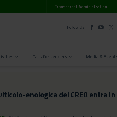
Transparent Administration
Follow Us
ivities
Calls for tenders
Media & Event
keyboard_arrow_down
keyboard_arrow_down
 viticolo-enologica del CREA entra in