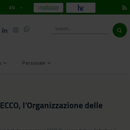
EN
rss_feed
s
Personale
keyboard_arrow_down
keyboard_arrow_down
 ECCO, l’Organizzazione delle