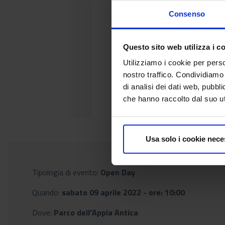
Consenso
Questo sito web utilizza i c
Utilizziamo i cookie per perso
nostro traffico. Condividiamo 
di analisi dei dati web, pubbl
che hanno raccolto dal suo uti
Usa solo i cookie nece
Tipologia di evento:
Open Day
Quando:
sabato 09 aprile 2022 - ore: 10:00
Dove:
Parco dell'Appia Antica