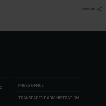
Condividi
share
PRESS OFFICE
c
TRANSPARENT ADMINISTRATION