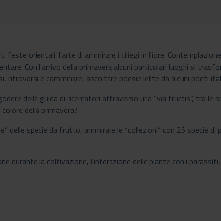
nti feste orientali: l'arte di ammirare i ciliegi in fiore. Contemplaz
entare. Con l'arrivo della primavera alcuni particolari luoghi si tras
si, ritrovarsi e camminare, ascoltare poesie lette da alcuni poeti ital
godere della guida di ricercatori attraverso una “via fructis”, tra le
il colore della primavera?
e” delle specie da frutto, ammirare le “collezioni” con 25 specie di 
ne durante la coltivazione, l’interazione delle piante con i parassiti, m