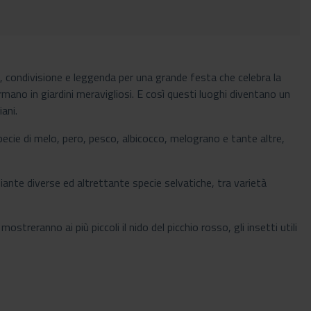
ione, condivisione e leggenda per una grande festa che celebra la
formano in giardini meravigliosi. E così questi luoghi diventano un
iani.
 specie di melo, pero, pesco, albicocco, melograno e tante altre,
piante diverse ed altrettante specie selvatiche, tra varietà
ostreranno ai più piccoli il nido del picchio rosso, gli insetti utili