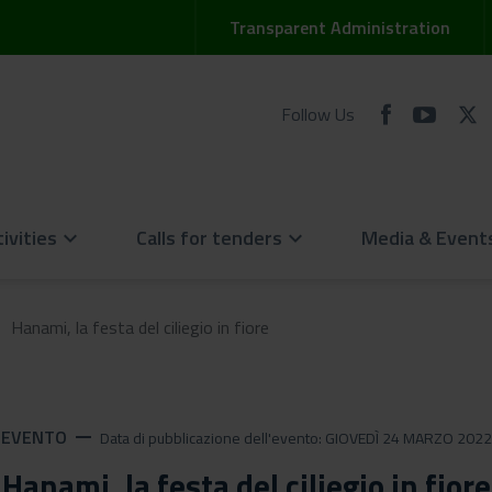
Transparent Administration
Follow Us
ivities
Calls for tenders
Media & Event
keyboard_arrow_down
keyboard_arrow_down
Hanami, la festa del ciliegio in fiore
EVENTO
remove
Data di pubblicazione dell'evento: GIOVEDÌ 24 MARZO 2022
Hanami, la festa del ciliegio in fiore