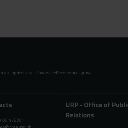
erca in agricoltura e l’analisi dell’economia agraria
acts
URP - Office of Publi
Relations
39 06 478361
rea@crea.gov.it