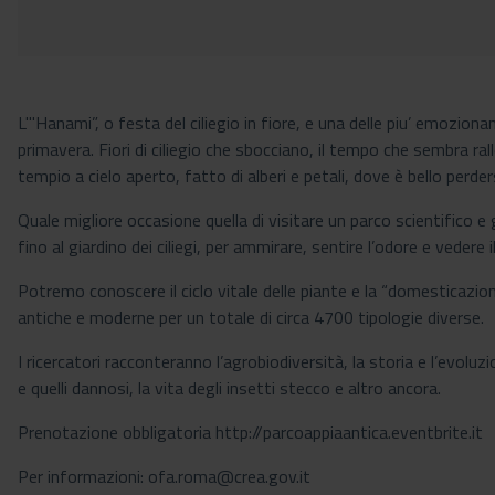
L'"Hanami”, o festa del ciliegio in fiore, e una delle piu’ emoziona
primavera. Fiori di ciliegio che sbocciano, il tempo che sembra rall
tempio a cielo aperto, fatto di alberi e petali, dove è bello perder
Quale migliore occasione quella di visitare un parco scientifico e 
fino al giardino dei ciliegi, per ammirare, sentire l’odore e vedere 
Potremo conoscere il ciclo vitale delle piante e la “domesticazion
antiche e moderne per un totale di circa 4700 tipologie diverse.
I ricercatori racconteranno l’agrobiodiversità, la storia e l’evoluzio
e quelli dannosi, la vita degli insetti stecco e altro ancora.
Prenotazione obbligatoria http://parcoappiaantica.eventbrite.it
Per informazioni: ofa.roma@crea.gov.it