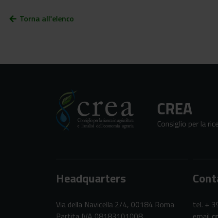
Torna all'elenco
arrow_back
CREA
Consiglio per la ric
Headquarters
Cont
Via della Navicella 2/4, 00184 Roma
tel. + 
Partita IVA 08183101008
email
c