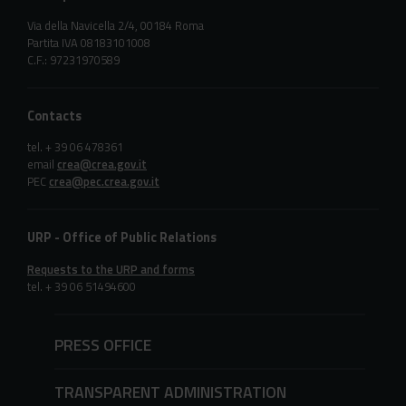
Via della Navicella 2/4, 00184 Roma
Partita IVA 08183101008
C.F.: 97231970589
Contacts
tel. + 39 06 478361
email
crea@crea.gov.it
PEC
crea@pec.crea.gov.it
URP - Office of Public Relations
Requests to the URP and forms
tel. + 39 06 51494600
PRESS OFFICE
TRANSPARENT ADMINISTRATION