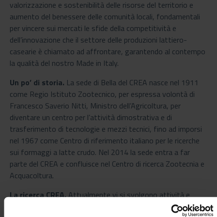
valorizzazione e sostenibilità delle risorse del territorio e
aumento del benessere delle comunità locali, fondamentali
per vincere sui mercati le sfide della competitività e
dell’innovazione che il settore delle produzioni lattiero-
casearie è chiamato ad affrontare, garantendo al contempo
la qualità del nostro Made in Italy.
Un po’ di storia.
La sede di Bella del CREA nasce nel 1911
come Regio Istituto Zootecnico, per espressa volontà di
Francesco Saverio Nitti, Ministro dell’Agricoltura, per
diventare un centro per l’attività dimostrativa e di
trasferimento di tecnologie e mezzi tecnici, fino ad imporsi
nel 1967 come Centro di riferimento italiano per le ricerche
sui formaggi a latte crudo. Nel 2014 la sede entra a far
parte del CREA e confluisce nel Centro di ricerca Zootecnia e
Acquacoltura.
La ricerca CREA.
Attualmente vi si svolgono attività e
progetti mirati alla validazione e all’applicazione di