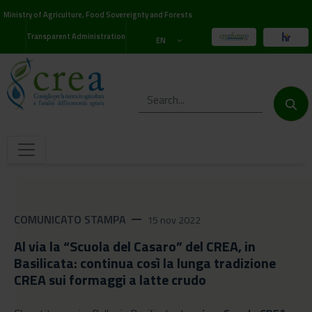
Ministry of Agriculture, Food Sovereignty and Forests
Transparent Administration
EN
COMUNICATO STAMPA
remove
15 nov 2022
Al via la “Scuola del Casaro” del CREA, in
Basilicata: continua così la lunga tradizione
CREA sui formaggi a latte crudo