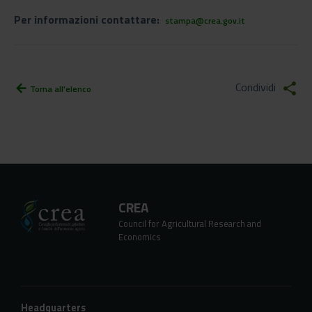
Per informazioni contattare:
stampa@crea.gov.it
Condividi
share
arrow_back
Torna all'elenco
CREA
Council for Agricultural Research and
Economics
Headquarters