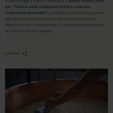
E’ partita oggi a Bella, in Basilicata, la
prima Scuola CREA
per “Tecnico nelle produzioni lattiero-casearie
tradizionali sostenibili”
, un’iniziativa unica nel suo genere,
soprattutto al Sud, che forma giovani in possesso di
diploma tecnico-professionale o di competenze specifiche
nel settore lattiero caseario.
Condividi
share