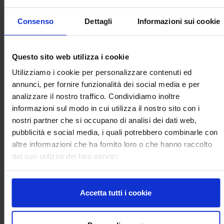
innovazioni di processo e di prodotto per lo sviluppo della
filiera lattiero-casearia. In particolare, si tratta di:
Consenso
Dettagli
Informazioni sui cookie
• Qualità del latte e del formaggio ottenuti in sistemi
estensivi, al pascolo, nonché la presenza di markers di
alimentazione.
Questo sito web utilizza i cookie
Utilizziamo i cookie per personalizzare contenuti ed
• Miglioramento della qualità nutrizionale e dell’immagine
annunci, per fornire funzionalità dei social media e per
salutistica del latte e dei formaggi per i suoi contenuti in
analizzare il nostro traffico. Condividiamo inoltre
molecole ad azione prebiotica e protettiva
informazioni sul modo in cui utilizza il nostro sito con i
• Innovazioni di processo per ridurre gli scarti e aumentare la
nostri partner che si occupano di analisi dei dati web,
conservabilità dei prodotti mantenendo la sicurezza igienica
pubblicità e social media, i quali potrebbero combinarle con
e le qualità nutrizionale e sensoriale
altre informazioni che ha fornito loro o che hanno raccolto
dal suo utilizzo dei loro servizi.
• Proprietà dei cagli vegetali e impiego di "essenze" della
flora mediterranea come coagulanti
Accetta tutti i cookie
• Benessere animale e salute dei consumatori: impiego di
"fitoestratti", in alternativa ai farmaci convenzionali per la
lotta alle parassitosi ovine e caprine, e caratteristiche