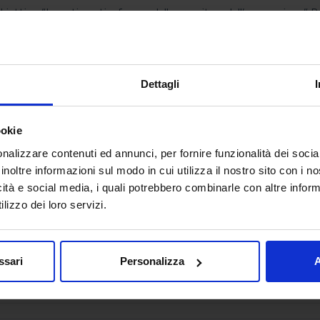
Obiettivo “Investimenti a favore della crescita e dell’occupazion
iluppo di nuove tecnologie sostenibili, di nuovi prodotti e servizi.
Dettagli
ookie
nalizzare contenuti ed annunci, per fornire funzionalità dei socia
inoltre informazioni sul modo in cui utilizza il nostro sito con i 
icità e social media, i quali potrebbero combinarle con altre inform
lizzo dei loro servizi.
ssari
Personalizza
A