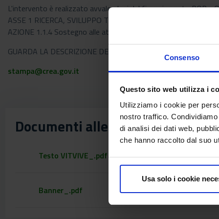
L'intervento è realizzato avvalendosi del finanziamento POR - 
ASSE 1 RICERCA, SVILUPPO TECNOLOGICO E INNOVAZIONE
AZIONE 1.1.4 Sostegno alle attività collaborative di R&S per lo sv
GUARDA LA DESCRIZIONE DEL PROGETTO IN ALLEGATO
Consenso
stampa@crea.gov.it
Questo sito web utilizza i c
Utilizziamo i cookie per perso
nostro traffico. Condividiamo 
Documenti allegati
di analisi dei dati web, pubbl
che hanno raccolto dal suo uti
Testo VITVIVE_.pdf
Usa solo i cookie nece
Banner_.pdf