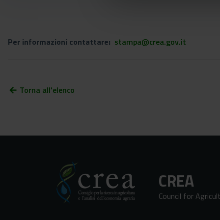
Per informazioni contattare:
stampa@crea.gov.it
Torna all'elenco
arrow_back
CREA
Council for Agricu