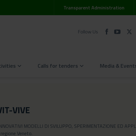
Transparent Administration
Follow Us
ivities
Calls for tenders
Media & Event
keyboard_arrow_down
keyboard_arrow_down
VIT-VIVE
-VIVE "INNOVATIVI MODELLI DI SVILUPPO, SPERIMENTAZIONE ED A
 regione Veneto.