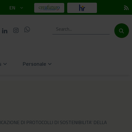
EN
rss_feed
s
Personale
keyboard_arrow_down
keyboard_arrow_down
PPLICAZIONE DI PROTOCOLLI DI SOSTENIBILITA’ DELLA