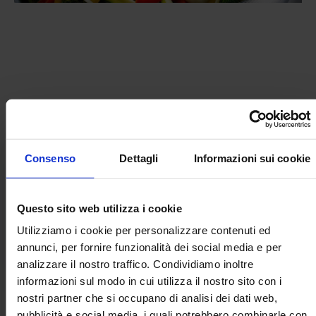
LEGGI L'ARTICOLO IN ALLEGATO
Consenso
Dettagli
Informazioni sui cookie
Documenti allegati
Questo sito web utilizza i cookie
ilsalvagente_032021_web-36-40-
PDF
Utilizziamo i cookie per personalizzare contenuti ed
1.pdf
annunci, per fornire funzionalità dei social media e per
analizzare il nostro traffico. Condividiamo inoltre
informazioni sul modo in cui utilizza il nostro sito con i
nostri partner che si occupano di analisi dei dati web,
pubblicità e social media, i quali potrebbero combinarle con