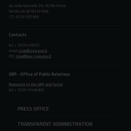
Via della Navicella 2/4, 00184 Roma
Partita IVA 08183101008
C.F.: 97231970589
Contacts
tel. + 39 06 478361
email
crea@crea.gov.it
PEC
crea@pec.crea.gov.it
URP - Office of Public Relations
Requests to the URP and forms
tel. + 39 06 51494600
PRESS OFFICE
TRANSPARENT ADMINISTRATION