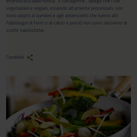
intervistata dalla rivista "Il Salvagente", spiega che i cibi
vegetariani e vegani, essendo altamente processati, non
sono adatti ai bambini e agli adolescenti che hanno alti
fabbisogni di ferro e di calcio e perciò non sono sinonimo di
scelte salutistiche.
Condividi
share