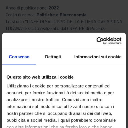
Anno di pubblicazione:
2022
Centri di ricerca:
Politiche e Bioeconomia
Lo studio "LINEE DI SVILUPPO DELLA FILIERA OVICAPRINA
LUCANA" è stato realizzato dal CREA PB di Potenza
nell'ambito del progetto Collezione di una banca del seme
delle razze autoctone ovine e caprine e strategie per il loro
mantenimento e aumento della numerosità - COLAUTOC -
PSR Basilicata 2014-2020.
Consenso
Dettagli
Informazioni sui cookie
Il lavoro indaga sulle razze ovine e caprine autoctone lucane
approfondendone gli aspetti economici, sociali e
Questo sito web utilizza i cookie
paesaggistici. Vengono, inoltre, presentati i risultati del
Utilizziamo i cookie per personalizzare contenuti ed
progetto: dall'attività di divulgazione agli studenti degli
annunci, per fornire funzionalità dei social media e per
Istituti Agrario ed Artistico di Potenza ai risultati
analizzare il nostro traffico. Condividiamo inoltre
dell'indagine socioeconomica delle aziende della biodiversità
informazioni sul modo in cui utilizza il nostro sito con i
ovicaprina lucana.
nostri partner che si occupano di analisi dei dati web,
pubblicità e social media, i quali potrebbero combinarle
Linee di sviluppo della filiera ovicaprina
PDF
con altre informazioni che ha fornito loro o che hanno