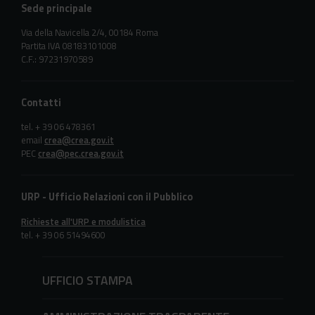
Sede principale
Via della Navicella 2/4, 00184 Roma
Partita IVA 08183101008
C.F.: 97231970589
Contatti
tel. + 39 06 478361
email
crea@crea.gov.it
PEC
crea@pec.crea.gov.it
URP - Ufficio Relazioni con il Pubblico
Richieste all'URP e modulistica
tel. + 39 06 51494600
UFFICIO STAMPA