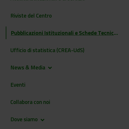
Riviste del Centro
Pubblicazioni Istituzionali e Schede Tecniche
Ufficio di statistica (CREA-UdS)
News & Media
keyboard_arrow_down
Eventi
Collabora con noi
Dove siamo
keyboard_arrow_down