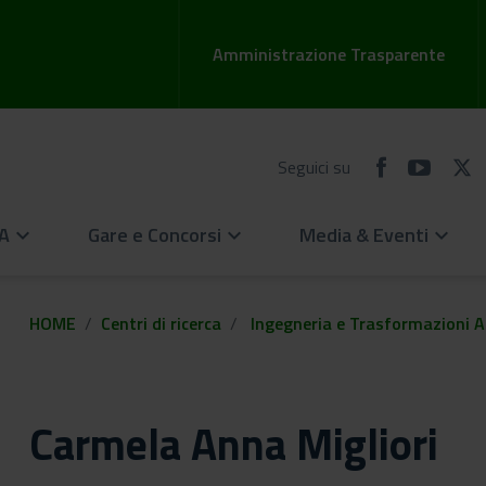
Amministrazione Trasparente
Seguici su
EA
Gare e Concorsi
Media & Eventi
keyboard_arrow_down
keyboard_arrow_down
keyboard_arrow_down
HOME
Centri di ricerca
Ingegneria e Trasformazioni A
Carmela Anna Migliori