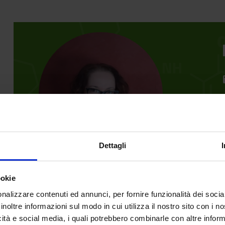
e
Dettagli
Scarica il Curriculum Vitae
save_alt
ookie
nalizzare contenuti ed annunci, per fornire funzionalità dei socia
inoltre informazioni sul modo in cui utilizza il nostro sito con i 
icità e social media, i quali potrebbero combinarle con altre inform