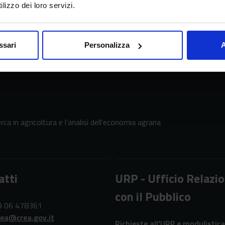
lizzo dei loro servizi.
ssari
Personalizza
A
erca in agricoltura e l’analisi dell’economia agraria
atti
URP - Ufficio Relazio
con il Pubblico
39 06 478361
rea@crea.gov.it
Richieste all'URP e modulistica