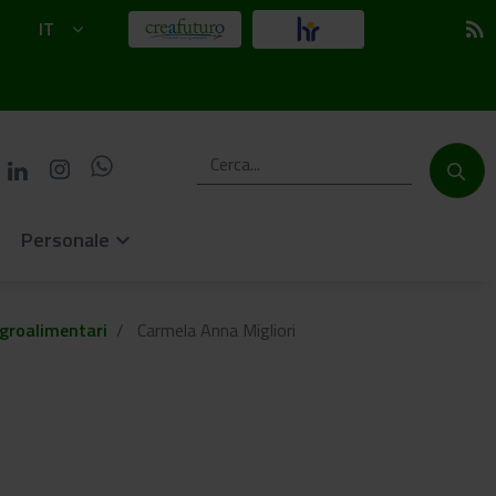
IT
rss_feed
Personale
keyboard_arrow_down
groalimentari
Carmela Anna Migliori