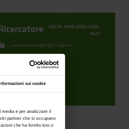
Ricercatore
ORCID: 0000-0002-5905-
8421
carmelaanna.migliori@crea.gov.it
mail
Informazioni sui cookie
l media e per analizzare il
nostri partner che si occupano
azioni che ha fornito loro o