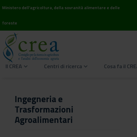
Ministero dell'agricoltura, della sovranità alimentare e delle
foreste
Il CREA
Centri di ricerca
Cosa fa il CR
keyboard_arrow_down
keyboard_arrow_down
Ingegneria e
Trasformazioni
Agroalimentari