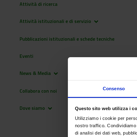
Attività di ricerca
Attività istituzionali e di servizio
keyboard_arrow_down
Pubblicazioni istituzionali e schede tecniche
Eventi
News & Media
keyboard_arrow_down
Consenso
Collabora con noi
Dove siamo
keyboard_arrow_down
Questo sito web utilizza i c
Utilizziamo i cookie per perso
nostro traffico. Condividiamo 
di analisi dei dati web, pubbl