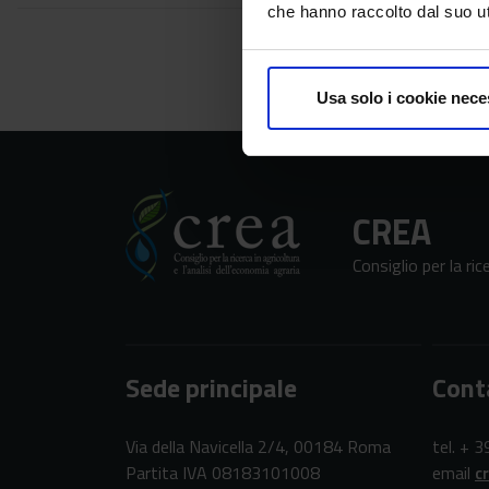
che hanno raccolto dal suo uti
Usa solo i cookie nece
CREA
Consiglio per la ric
Sede principale
Cont
Via della Navicella 2/4, 00184 Roma
tel. + 
Partita IVA 08183101008
email
c