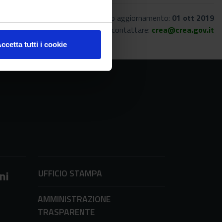
Ultimo aggiornamento:
01 ott 2019
Per informazioni contattare:
crea@crea.gov.it
ccetta tutti i cookie
UFFICIO STAMPA
ni
AMMINISTRAZIONE
TRASPARENTE