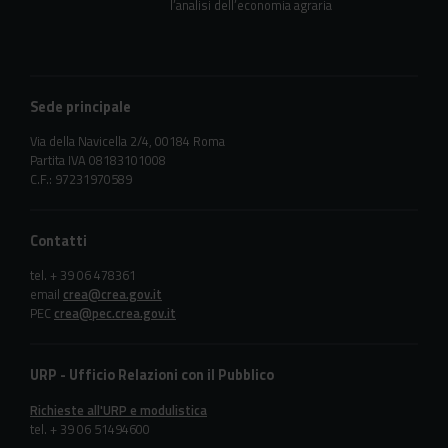
l’analisi dell’economia agraria
Sede principale
Via della Navicella 2/4, 00184 Roma
Partita IVA 08183101008
C.F.: 97231970589
Contatti
tel. + 39 06 478361
email
crea@crea.gov.it
PEC
crea@pec.crea.gov.it
URP - Ufficio Relazioni con il Pubblico
Richieste all'URP e modulistica
tel. + 39 06 51494600