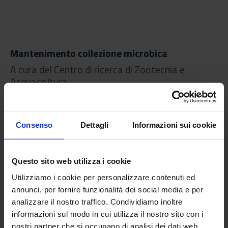
Mantenimento collezione microbica
A cura del Centro di ricerca di Zootecnia e
Acquacoltura
Zootecnica e Acquacoltura
Consenso
Dettagli
Informazioni sui cookie
Descrizione
Questo sito web utilizza i cookie
Cos'è
Utilizziamo i cookie per personalizzare contenuti ed
annunci, per fornire funzionalità dei social media e per
Catalogazione e conservazione del germoplasma microbico
analizzare il nostro traffico. Condividiamo inoltre
(batteri lattici e batteriofagi) per la salvaguardia della
informazioni sul modo in cui utilizza il nostro sito con i
biodiversità. Utilizzo di software dedicati. Non è ancora
nostri partner che si occupano di analisi dei dati web,