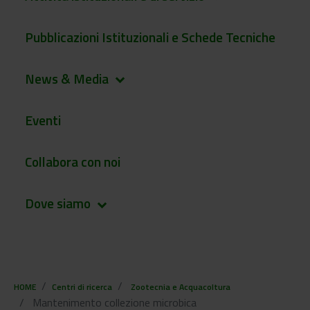
Pubblicazioni Istituzionali e Schede Tecniche
News & Media
keyboard_arrow_down
Eventi
Collabora con noi
Dove siamo
keyboard_arrow_down
HOME
Centri di ricerca
Zootecnia e Acquacoltura
Mantenimento collezione microbica