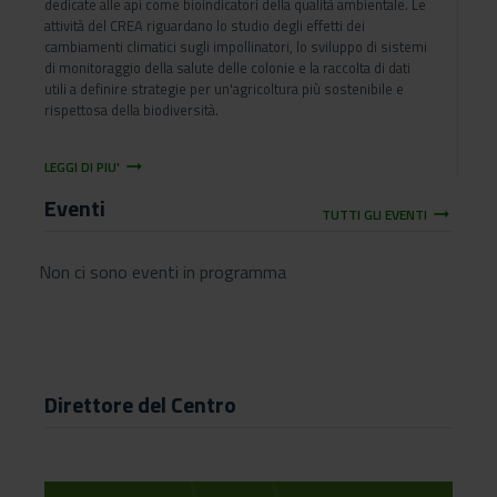
dedicate alle api come bioindicatori della qualità ambientale. Le
attività del CREA riguardano lo studio degli effetti dei
cambiamenti climatici sugli impollinatori, lo sviluppo di sistemi
di monitoraggio della salute delle colonie e la raccolta di dati
utili a definire strategie per un'agricoltura più sostenibile e
rispettosa della biodiversità.
arrow_right_alt
LEGGI DI PIU'
Eventi
arrow_right_alt
TUTTI GLI EVENTI
Non ci sono eventi in programma
Direttore del Centro