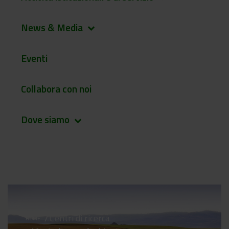
News & Media
keyboard_arrow_down
Eventi
Collabora con noi
Dove siamo
keyboard_arrow_down
Centri di ricerca
HOME