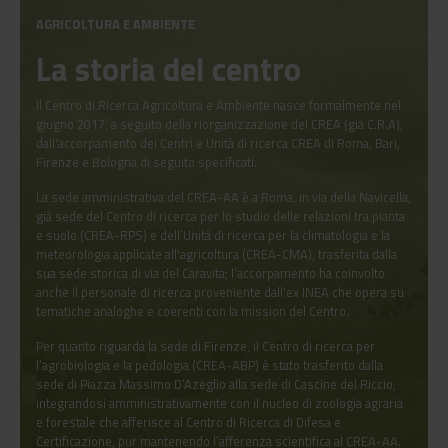
AGRICOLTURA E AMBIENTE
La storia del centro
Il Centro di Ricerca Agricoltura e Ambiente nasce formalmente nel
giugno 2017, a seguito della riorganizzazione del CREA (già C.R.A),
dall'accorpamento dei Centri e Unità di ricerca CREA di Roma, Bari,
Firenze e Bologna di seguito specificati.
La sede amministrativa del CREA-AA è a Roma, in via della Navicella,
già sede del Centro di ricerca per lo studio delle relazioni tra pianta
e suolo (CREA-RPS) e dell’Unità di ricerca per la climatologia e la
meteorologia applicate all'agricoltura (CREA-CMA), trasferita dalla
sua sede storica di via del Caravita; l’accorpamento ha coinvolto
anche il personale di ricerca proveniente dall'ex INEA che opera su
tematiche analoghe e coerenti con la mission del Centro.
Per quanto riguarda la sede di Firenze, il Centro di ricerca per
l’agrobiologia e la pedologia (CREA-ABP) è stato trasferito dalla
sede di Piazza Massimo D’Azeglio alla sede di Cascine del Riccio,
integrandosi amministrativamente con il nucleo di zoologia agraria
e forestale che afferisce al Centro di Ricerca di Difesa e
Certificazione, pur mantenendo l’afferenza scientifica al CREA-AA.