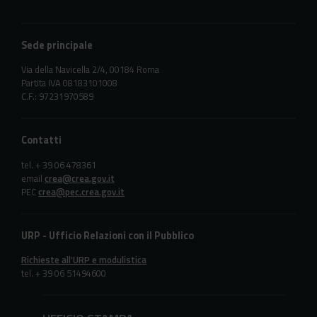
Sede principale
Via della Navicella 2/4, 00184 Roma
Partita IVA 08183101008
C.F.: 97231970589
Contatti
tel. + 39 06 478361
email
crea@crea.gov.it
PEC
crea@pec.crea.gov.it
URP - Ufficio Relazioni con il Pubblico
Richieste all'URP e modulistica
tel. + 39 06 51494600