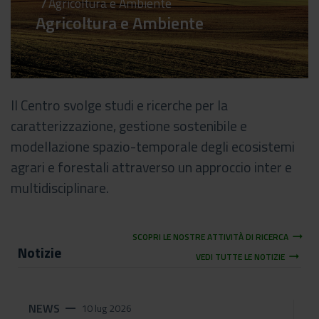
Agricoltura e Ambiente
Agricoltura e Ambiente
Il Centro svolge studi e ricerche per la
caratterizzazione, gestione sostenibile e
modellazione spazio-temporale degli ecosistemi
agrari e forestali attraverso un approccio inter e
multidisciplinare.
arrow_right_alt
SCOPRI LE NOSTRE ATTIVITÀ DI RICERCA
Notizie
arrow_right_alt
VEDI TUTTE LE NOTIZIE
NEWS
remove
10 lug 2026