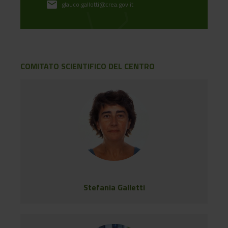
email
glauco.gallotti@crea.gov.it
COMITATO SCIENTIFICO DEL CENTRO
Stefania Galletti