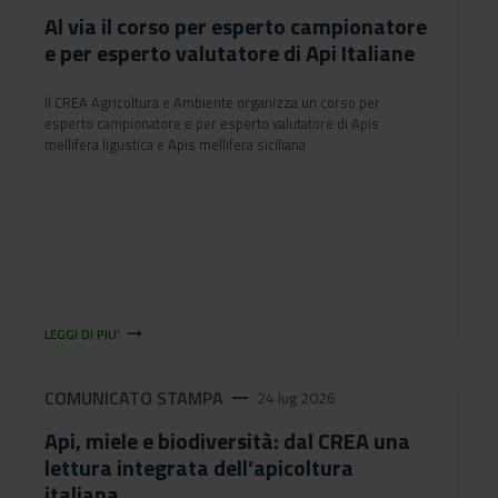
Al via il corso per esperto campionatore
e per esperto valutatore di Api Italiane
Il CREA Agricoltura e Ambiente organizza un corso per
esperto campionatore e per esperto valutatore di Apis
mellifera ligustica e Apis mellifera siciliana
arrow_right_alt
LEGGI DI PIU'
COMUNICATO STAMPA
remove
24 lug 2026
Api, miele e biodiversità: dal CREA una
lettura integrata dell’apicoltura
italiana