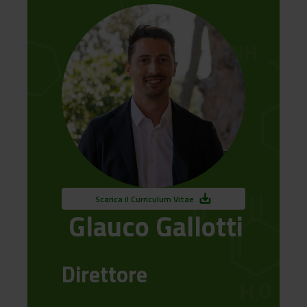
save_alt
Scarica il Curriculum Vitae
Glauco Gallotti
Direttore