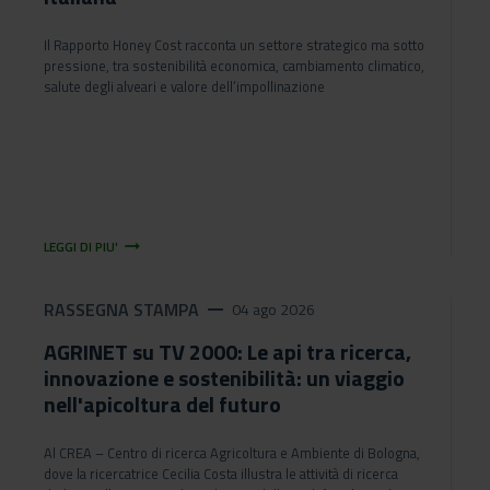
Il Rapporto Honey Cost racconta un settore strategico ma sotto
pressione, tra sostenibilità economica, cambiamento climatico,
salute degli alveari e valore dell’impollinazione
arrow_right_alt
LEGGI DI PIU'
RASSEGNA STAMPA
remove
04 ago 2026
AGRINET su TV 2000: Le api tra ricerca,
innovazione e sostenibilità: un viaggio
nell'apicoltura del futuro
Al CREA – Centro di ricerca Agricoltura e Ambiente di Bologna,
dove la ricercatrice Cecilia Costa illustra le attività di ricerca