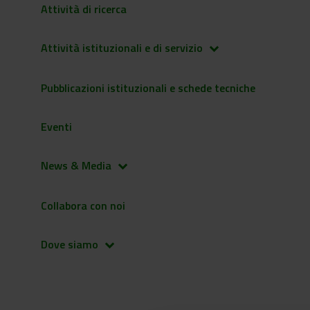
Attività di ricerca
Attività istituzionali e di servizio
keyboard_arrow_down
Pubblicazioni istituzionali e schede tecniche
Eventi
News & Media
keyboard_arrow_down
Collabora con noi
Dove siamo
keyboard_arrow_down