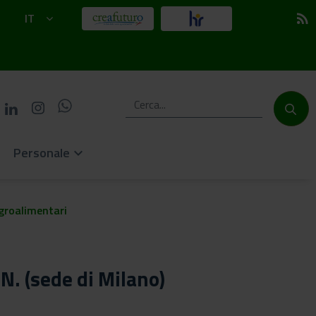
IT
rss_feed
Personale
keyboard_arrow_down
groalimentari
N. (sede di Milano)