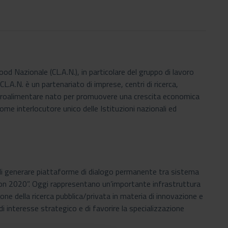
d Nazionale (CL.A.N.), in particolare del gruppo di lavoro
 CL.A.N. è un partenariato di imprese, centri di ricerca,
ra agroalimentare nato per promuovere una crescita economica
come interlocutore unico delle Istituzioni nazionali ed
 di generare piattaforme di dialogo permanente tra sistema
rizon 2020”. Oggi rappresentano un’importante infrastruttura
one della ricerca pubblica/privata in materia di innovazione e
 di interesse strategico e di favorire la specializzazione