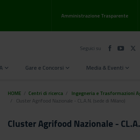
Amministrazione Trasparente
Seguici su
EA
Gare e Concorsi
Media & Eventi
keyboard_arrow_down
keyboard_arrow_down
keyboard_arrow_down
HOME
Centri di ricerca
Ingegneria e Trasformazioni A
Cluster Agrifood Nazionale - CL.A.N. (sede di Milano)
Cluster Agrifood Nazionale - CL.A.