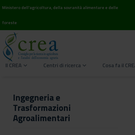
Ministero dell'agricoltura, della sovranità alimentare e delle
foreste
Il CREA
Centri di ricerca
Cosa fa il CR
keyboard_arrow_down
keyboard_arrow_down
Ingegneria e
Trasformazioni
Agroalimentari