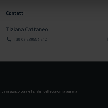
Contatti
Tiziana Cattaneo
phone
+39 02 239557 212
erca in agricoltura e l’analisi dell’economia agraria