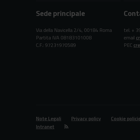
Sede principale
Cont
Via della Navicella 2/4, 00184 Roma
tel. + 
Partita IVA 08183101008
email
c
C.F.: 97231970589
PEC
cr
Note Legali
Privacy policy
Cookie polici
Intranet