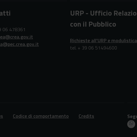
atti
URP - Ufficio Relazio
con il Pubblico
39 06 478361
rea@crea.gov.it
Richieste all'URP e modulistica
ea@pec.crea.gov.it
tel. + 39 06 51494600
es
Codice di comportamento
Credits
Segu