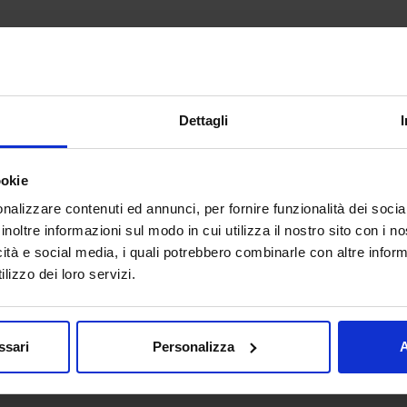
A chi è rivolta
Mondo della ricerca, aziende pubbliche e private.
Dettagli
Link utili
https://www.clusteragrifood.it/it/
ookie
nalizzare contenuti ed annunci, per fornire funzionalità dei socia
inoltre informazioni sul modo in cui utilizza il nostro sito con i 
icità e social media, i quali potrebbero combinarle con altre inform
lizzo dei loro servizi.
Documenti
Cluster Agrifood Nazionale
ssari
Personalizza
A