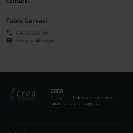
Contatti
Fabio Gervasi
phone
+39 06 7934 811
mail
fabio.gervasi@crea.gov.it
CREA
Consiglio per la ricerca in agricoltura e
l’analisi dell’economia agraria