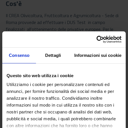
Cos'è
Il CREA Olivicoltura, Frutticoltura e Agrumicoltura - Sede di
Roma provvede ad effettuare i DUS Test in campo
finalizzati all'ottenimento delle privative europee. Per le
spece Actinidia spp., Pesco, Susino giapponese, Pistacchio,
Eucalipto
Consenso
Dettagli
Informazioni sui cookie
Modalità di erogazione
Il Centro di ricerca svolge questo servizio per il Conmmunity
Questo sito web utilizza i cookie
Plant Variety Office (CPVO), ente europeo che ha la
responsabilità delle privative vegetali europee. L'applicant
Utilizziamo i cookie per personalizzare contenuti ed
presenta domanda di privativa vegetale direttamente
annunci, per fornire funzionalità dei social media e per
presso il CPVO che poi invia al CREA OFA di Roma tutta la
analizzare il nostro traffico. Condividiamo inoltre
documentazione necessaria all'espletamento dell'analisi
informazioni sul modo in cui utilizza il nostro sito con i
DUS. L'applicant successivamente invia il materiale vegetale
nostri partner che si occupano di analisi dei dati web,
da essere analizzato. Vista la tipologia di specie in esame, la
pubblicità e social media, i quali potrebbero combinarle
prova di campo ha carattere pluriennale che va da un minimo
con altre informazioni che ha fornito loro o che hanno