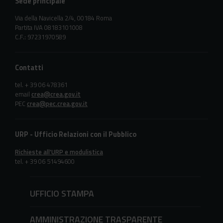
Sede principale
Via della Navicella 2/4, 00184 Roma
Partita IVA 08183101008
C.F.: 97231970589
Contatti
tel. + 39 06 478361
email
crea@crea.gov.it
PEC
crea@pec.crea.gov.it
URP - Ufficio Relazioni con il Pubblico
Richieste all'URP e modulistica
tel. + 39 06 51494600
UFFICIO STAMPA
AMMINISTRAZIONE TRASPARENTE