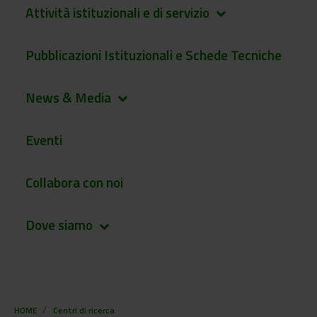
Attività istituzionali e di servizio
keyboard_arrow_down
Pubblicazioni Istituzionali e Schede Tecniche
News & Media
keyboard_arrow_down
Eventi
Collabora con noi
Dove siamo
keyboard_arrow_down
HOME
Centri di ricerca