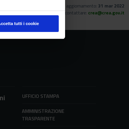
Ultimo aggiornamento:
31 mar 2022
Per informazioni contattare:
crea@crea.gov.it
ccetta tutti i cookie
UFFICIO STAMPA
ni
AMMINISTRAZIONE
TRASPARENTE