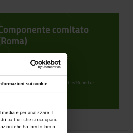
Componente comitato
(Roma)
roberto.ciccoritti@crea.gov.it
mail
+39 06-79348175
hone
https://www.researchgate.net/profile/Roberto-
Informazioni sui cookie
Ciccoritti
l media e per analizzare il
nostri partner che si occupano
azioni che ha fornito loro o