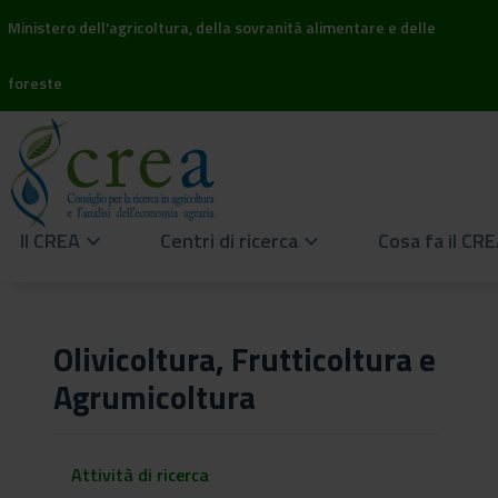
Ministero dell'agricoltura, della sovranità alimentare e delle
foreste
Il CREA
Centri di ricerca
Cosa fa il CR
keyboard_arrow_down
keyboard_arrow_down
Olivicoltura, Frutticoltura e
Agrumicoltura
Attività di ricerca