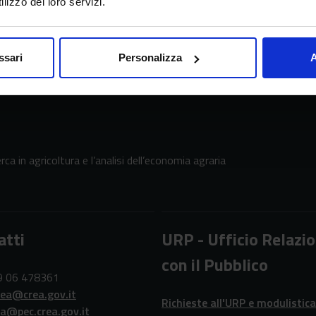
lizzo dei loro servizi.
ssari
Personalizza
A
erca in agricoltura e l’analisi dell’economia agraria
atti
URP - Ufficio Relazio
con il Pubblico
39 06 478361
rea@crea.gov.it
Richieste all'URP e modulistica
ea@pec.crea.gov.it