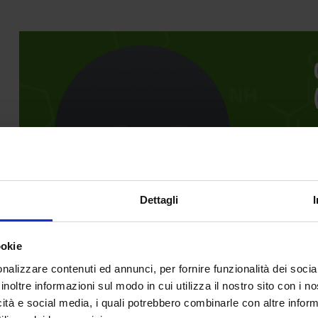
e
p
Dettagli
Scarica il Curriculum Vitae
save_alt
ookie
nalizzare contenuti ed annunci, per fornire funzionalità dei socia
inoltre informazioni sul modo in cui utilizza il nostro sito con i 
icità e social media, i quali potrebbero combinarle con altre inform