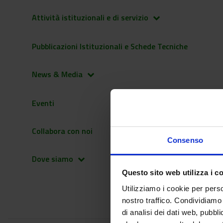
Attività istituzionali e di servizio
keyboard_arrow_down
Pubblicazioni Istituzionali e Schede Tecniche
News & Media
keyboard_arrow_down
Eventi
Collabora con noi
Consenso
Dove siamo
keyboard_arrow_down
Questo sito web utilizza i c
Utilizziamo i cookie per perso
nostro traffico. Condividiamo 
di analisi dei dati web, pubbl