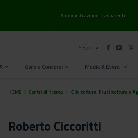
Amministrazione Trasparente
Seguici su
EA
Gare e Concorsi
Media & Eventi
keyboard_arrow_down
keyboard_arrow_down
keyboard_arrow_down
HOME
Centri di ricerca
Olivicoltura, Frutticoltura e 
Roberto Ciccoritti