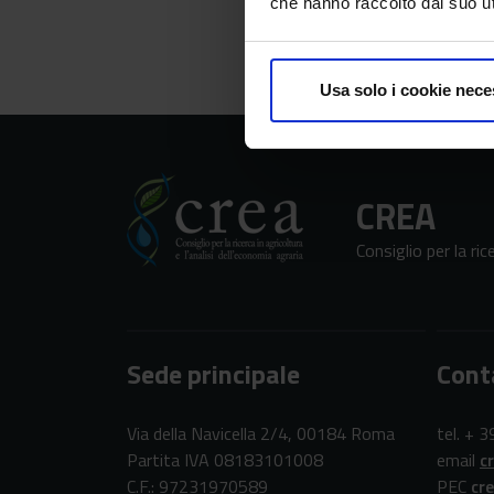
che hanno raccolto dal suo uti
Usa solo i cookie nece
CREA
Consiglio per la ric
Sede principale
Cont
Via della Navicella 2/4, 00184 Roma
tel. + 
Partita IVA 08183101008
email
c
C.F.: 97231970589
PEC
cr