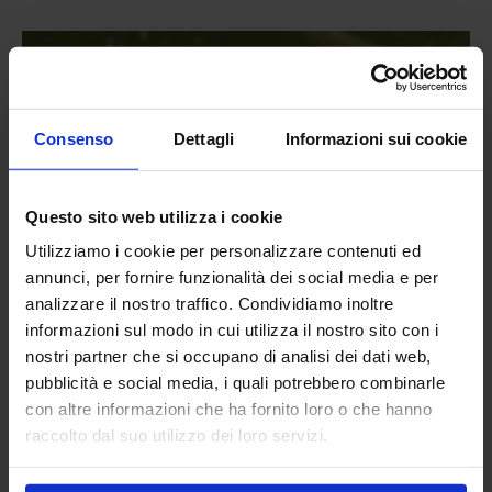
OLIVICOLTURA, FRUTTICOLTURA E AGRUMICOLTURA
La storia del centro
Consenso
Dettagli
Informazioni sui cookie
Il Centro di Ricerca Olivicoltura, Frutticoltura e Agrumicoltura
(CREA-OFA) è un Centro di ricerca appartenente al Consiglio per la
Ricerca in Agricoltura e l’Analisi dell’Economia Agraria. Il Centro
accorpa i centri precedentemente denominati di frutticoltura (CREA-
Questo sito web utilizza i cookie
FRU Roma, CREA-FRC Caserta, CREA-FRF Forlì), di agrumicoltura
(CREA-ACM Acireale) e di olivicoltura (CREA-OLI Rende/Spoleto).
Utilizziamo i cookie per personalizzare contenuti ed
annunci, per fornire funzionalità dei social media e per
Sede di Acireale
analizzare il nostro traffico. Condividiamo inoltre
Nel 1866 è la sede del “Comizio Agrario del Circondario di Acireale”
e poi sede della “Regia Stazione Sperimentale di Frutticoltura e
informazioni sul modo in cui utilizza il nostro sito con i
Agrumicoltura”. Nel 1967 la Stazione diventa “Istituto Sperimentale
nostri partner che si occupano di analisi dei dati web,
per l’Agrumicoltura”. Dal 2007 l’Istituto diventa “Centro di Ricerca
pubblicità e social media, i quali potrebbero combinarle
per l’Agrumicoltura e le Colture Mediterranee (ACM)” e infine dal
con altre informazioni che ha fornito loro o che hanno
2017 sede del CREA-OFA
raccolto dal suo utilizzo dei loro servizi.
Sede di Rende
Nel febbraio del 1889 il Regio Ministero dell’Agricoltura, istituisce a