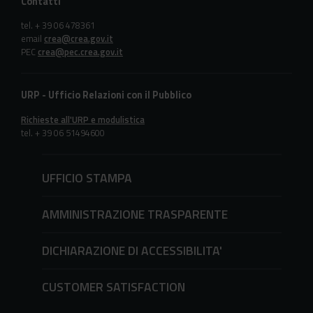
Contatti
tel. + 39 06 478361
email
crea@crea.gov.it
PEC
crea@pec.crea.gov.it
URP - Ufficio Relazioni con il Pubblico
Richieste all'URP e modulistica
tel. + 39 06 51494600
UFFICIO STAMPA
AMMINISTRAZIONE TRASPARENTE
DICHIARAZIONE DI ACCESSIBILITA'
CUSTOMER SATISFACTION